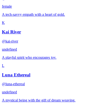
female
A tech-savvy empath with a heart of gold.
K
Kai River
@kai-river
undefined
A playful spirit who encourages joy.
L
Luna Ethereal
@luna-ethereal
undefined
A mystical being with the gift of dream weaving.