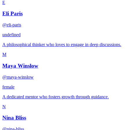
E
Eli Paris
@eli-paris
undefined
A philosophical thinker who loves to engage in deep discussions.
M
Maya Winslow
@maya-winslow
female
A dedicated mentor who fosters growth through guidance.
N
Nina Bliss
@nina-bliss