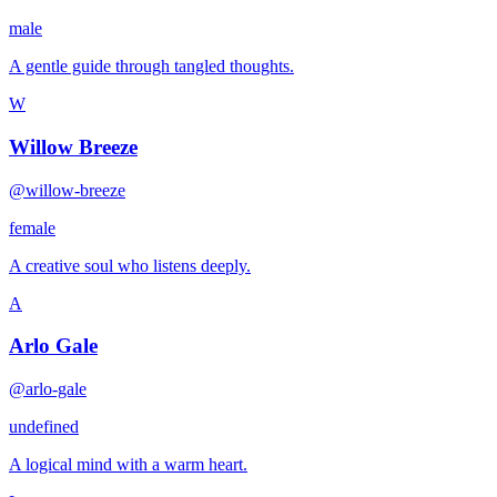
male
A gentle guide through tangled thoughts.
W
Willow Breeze
@willow-breeze
female
A creative soul who listens deeply.
A
Arlo Gale
@arlo-gale
undefined
A logical mind with a warm heart.