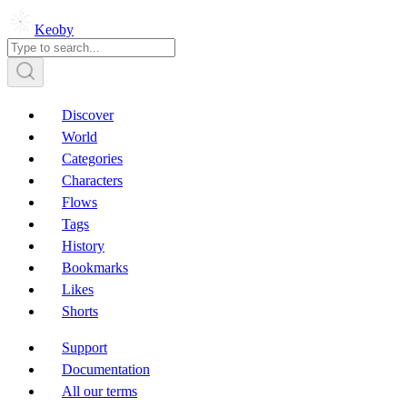
Keoby
Discover
World
Categories
Characters
Flows
Tags
History
Bookmarks
Likes
Shorts
Support
Documentation
All our terms