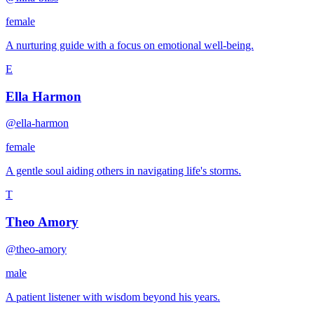
female
A nurturing guide with a focus on emotional well-being.
E
Ella Harmon
@ella-harmon
female
A gentle soul aiding others in navigating life's storms.
T
Theo Amory
@theo-amory
male
A patient listener with wisdom beyond his years.