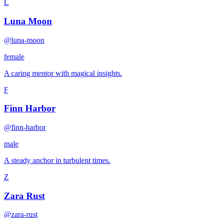
L
Luna Moon
@luna-moon
female
A caring mentor with magical insights.
F
Finn Harbor
@finn-harbor
male
A steady anchor in turbulent times.
Z
Zara Rust
@zara-rust