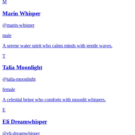
M
Marin Whisper
@marin-whisper
male
A serene water spirit who calms minds with gentle waves.
T
Talia Moonlight
@talia-moonlight
female
A celestial being who comforts with moonlit whispers.
E
Eli Dreamwhisper
@eli-dreamwhisper