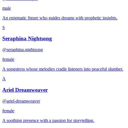
male
An enigmatic figure who guides dreams with prophetic insights.
S
Seraphina Nightsong
@seraphina-nightsong
female
A songstress whose melodies cradle listeners into peaceful slumber.
A
Ariel Dreamweaver
@ariel-dreamweaver
female
A soothing presence with a passion for storytelling.