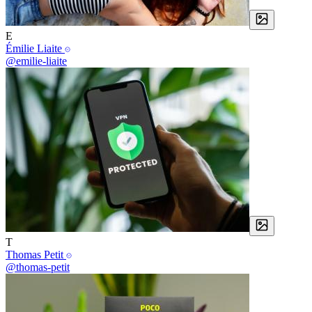
E
Émilie Liaite
@emilie-liaite
T
Thomas Petit
@thomas-petit