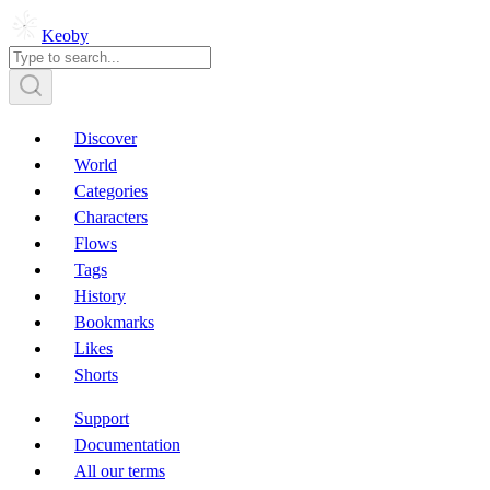
Keoby
Discover
World
Categories
Characters
Flows
Tags
History
Bookmarks
Likes
Shorts
Support
Documentation
All our terms