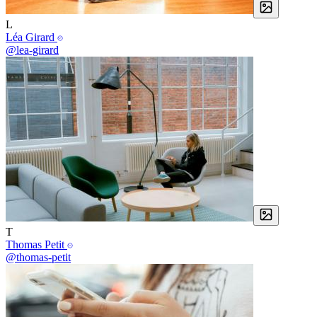
L
Léa Girard
@lea-girard
T
Thomas Petit
@thomas-petit