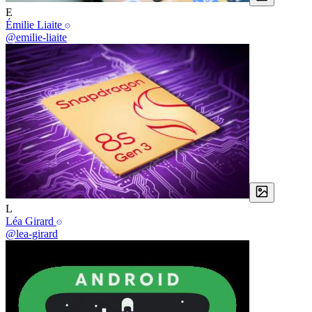
E
Émilie Liaite
@emilie-liaite
L
Léa Girard
@lea-girard