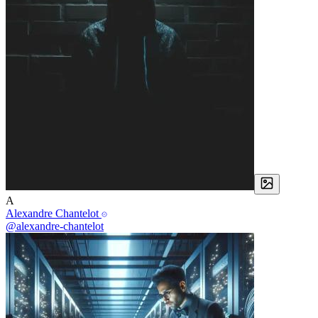
A
Alexandre Chantelot
@alexandre-chantelot