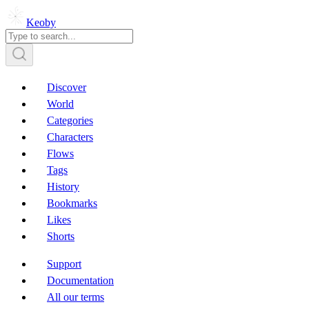
Keoby
Discover
World
Categories
Characters
Flows
Tags
History
Bookmarks
Likes
Shorts
Support
Documentation
All our terms