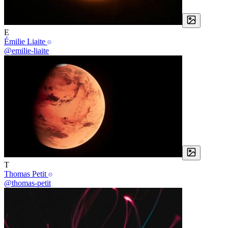
E
Émilie Liaite
@emilie-liaite
T
Thomas Petit
@thomas-petit