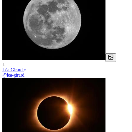
L
Léa Girard
@lea-girard