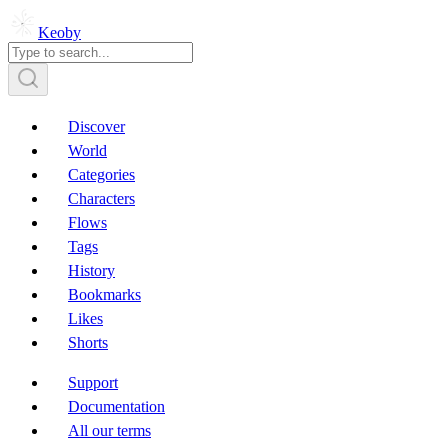
Keoby
Discover
World
Categories
Characters
Flows
Tags
History
Bookmarks
Likes
Shorts
Support
Documentation
All our terms