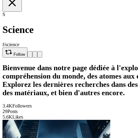
S
Science
f/science
Follow
Bienvenue dans notre page dédiée à l'explor
compréhension du monde, des atomes aux éto
Explorez les dernières recherches dans des
des matériaux, et bien d'autres encore.
3.4K
Followers
29
Posts
5.6K
Likes