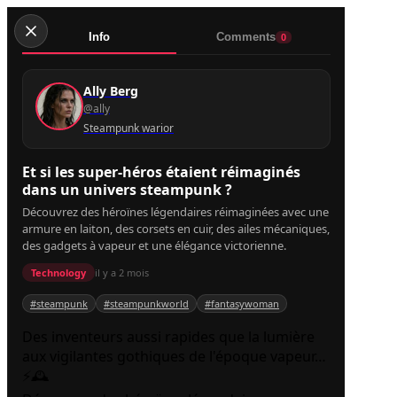
dans
un
univers
Info
Comments
0
steampunk
?
Ally Berg
@ally
Steampunk warior
Et si les super-héros étaient réimaginés
dans un univers steampunk ?
Découvrez des héroïnes légendaires réimaginées avec une
armure en laiton, des corsets en cuir, des ailes mécaniques,
des gadgets à vapeur et une élégance victorienne.
Technology
il y a 2 mois
#steampunk
#steampunkworld
#fantasywoman
Des inventeurs aussi rapides que la lumière
aux vigilantes gothiques de l'époque vapeur…
⚡🕰️