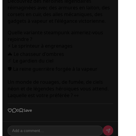
Découvrez des héroïnes légendaires
réimaginées avec des armures en laiton, des
corsets en cuir, des ailes mécaniques, des
gadgets à vapeur et l'élégance victorienne.
Quelle variante steampunk aimeriez-vous
rejoindre ?
⚡ Le sprinteur à engrenages
🦇 Le chasseur d'ombres
☄️ Le gardien du ciel
🛡️ La reine guerrière forgée à la vapeur
Un monde de rouages, de fumée, de ciels
néon et de légendes héroïques vous attend.
Laquelle est votre préférée ? 👀
0
Save