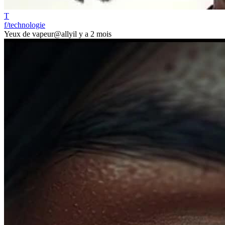
T
f/technologie
Yeux de vapeur
@ally
il y a 2 mois