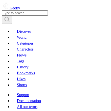
Keoby
Discover
World
Categories
Characters
Flows
Tags
History
Bookmarks
Likes
Shorts
Support
Documentation
All our terms