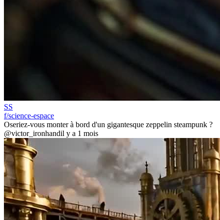
SS
f/science-espace
Oseriez-vous monter à bord d'un gigantesque zeppelin steampunk ?
@victor_ironhand
il y a 1 mois