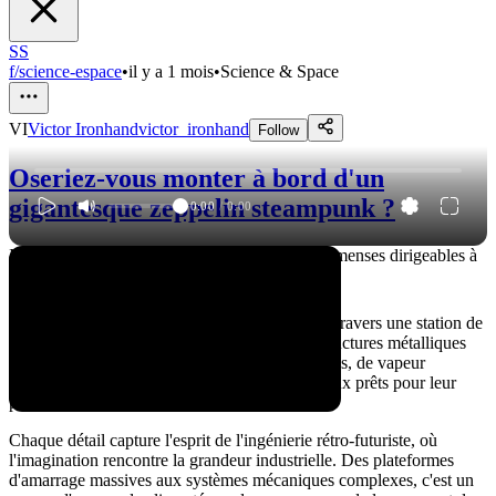
SS
f/science-espace
•
il y a 1 mois
•
Science & Space
VI
Victor Ironhand
victor_ironhand
Follow
Oseriez-vous monter à bord d'un
gigantesque zeppelin steampunk ?
0:00
/
0:00
Imaginez un monde où le ciel appartient à d'immenses dirigeables à
vapeur. 🚢☁️
Ce voyage cinématographique vous entraîne à travers une station de
dirigeables steampunk immense, remplie de structures métalliques
imposantes, de machines en laiton luminescentes, de vapeur
tourbillonnante et de vaisseaux volants colossaux prêts pour leur
prochaine aventure.
Chaque détail capture l'esprit de l'ingénierie rétro-futuriste, où
l'imagination rencontre la grandeur industrielle. Des plateformes
d'amarrage massives aux systèmes mécaniques complexes, c'est un