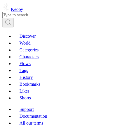
Keoby
Discover
World
Categories
Characters
Flows
Tags
History
Bookmarks
Likes
Shorts
Support
Documentation
All our terms