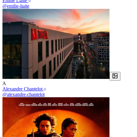
Émilie Liaite
@emilie-liaite
A
Alexandre Chantelot
@alexandre-chantelot