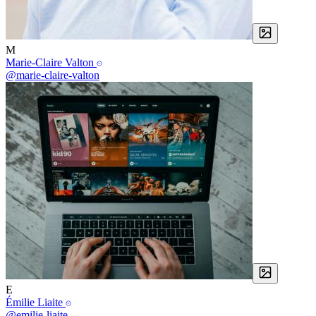
M
Marie-Claire Valton
@marie-claire-valton
E
Émilie Liaite
@emilie-liaite