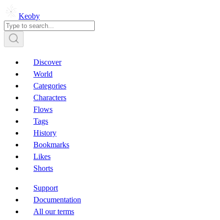
Keoby
Discover
World
Categories
Characters
Flows
Tags
History
Bookmarks
Likes
Shorts
Support
Documentation
All our terms