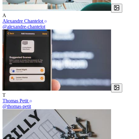
A
Alexandre Chantelot
@alexandre-chantelot
T
Thomas Petit
@thomas-petit