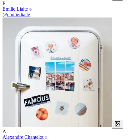
E
Émilie Liaite
@emilie-liaite
A
Alexandre Chantelot