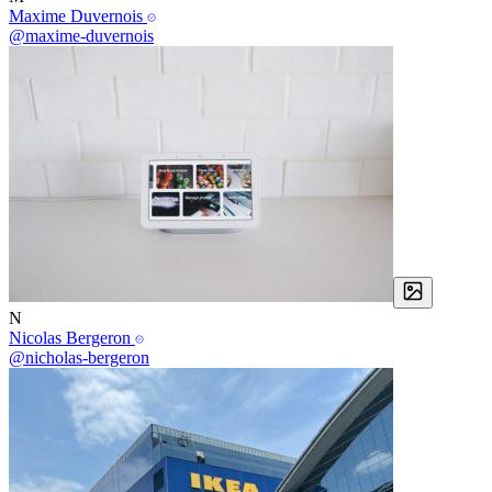
Maxime Duvernois
@maxime-duvernois
N
Nicolas Bergeron
@nicholas-bergeron