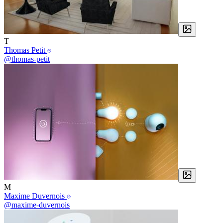
T
Thomas Petit
@thomas-petit
M
Maxime Duvernois
@maxime-duvernois