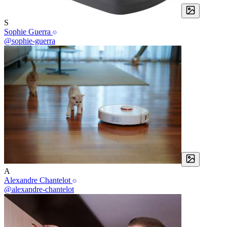
S
Sophie Guerra
@sophie-guerra
A
Alexandre Chantelot
@alexandre-chantelot