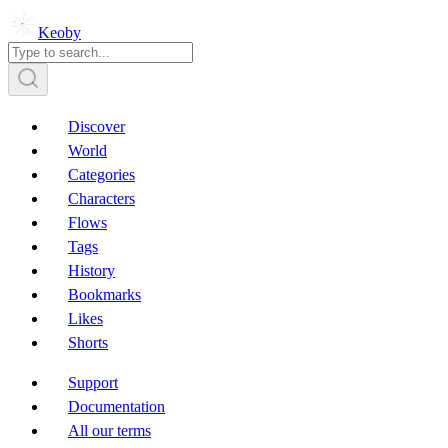
Keoby
Discover
World
Categories
Characters
Flows
Tags
History
Bookmarks
Likes
Shorts
Support
Documentation
All our terms