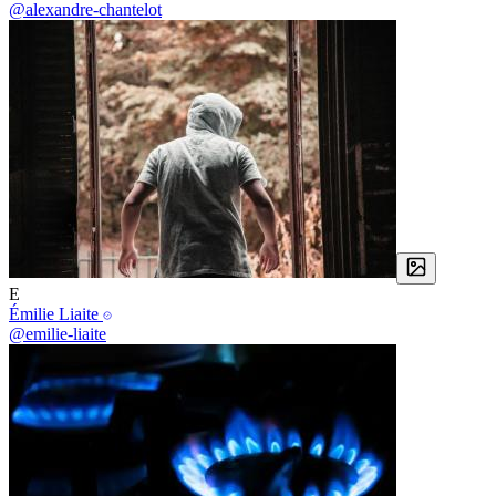
@alexandre-chantelot
E
Émilie Liaite
@emilie-liaite