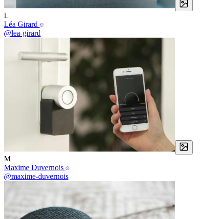
L
Léa Girard
@lea-girard
M
Maxime Duvernois
@maxime-duvernois