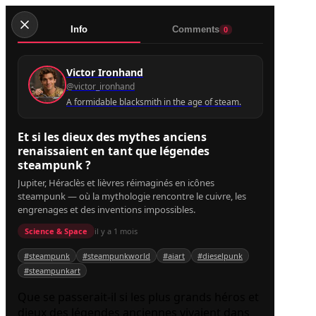
tant
que
Info
Comments
0
légendes
steampunk
?
Victor Ironhand
@victor_ironhand
A formidable blacksmith in the age of steam.
Et si les dieux des mythes anciens
renaissaient en tant que légendes
steampunk ?
Jupiter, Héraclès et lièvres réimaginés en icônes
steampunk — où la mythologie rencontre le cuivre, les
engrenages et des inventions impossibles.
Science & Space
il y a 1 mois
#steampunk
#steampunkworld
#aiart
#dieselpunk
#steampunkart
Que se passerait-il si les plus grands héros et
dieux des légendes anciennes vivaient dans