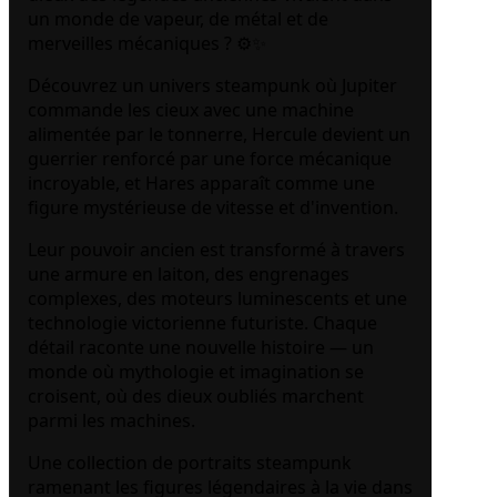
un monde de vapeur, de métal et de
merveilles mécaniques ? ⚙️✨
Découvrez un univers steampunk où Jupiter
commande les cieux avec une machine
alimentée par le tonnerre, Hercule devient un
guerrier renforcé par une force mécanique
incroyable, et Hares apparaît comme une
figure mystérieuse de vitesse et d'invention.
Leur pouvoir ancien est transformé à travers
une armure en laiton, des engrenages
complexes, des moteurs luminescents et une
technologie victorienne futuriste. Chaque
détail raconte une nouvelle histoire — un
monde où mythologie et imagination se
croisent, où des dieux oubliés marchent
parmi les machines.
Une collection de portraits steampunk
ramenant les figures légendaires à la vie dans