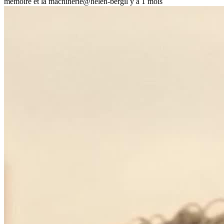
mémoire et la machinerie
@helen-berg
il y a 1 mois