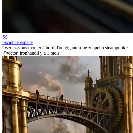
SS
f/science-espace
Oseriez-vous monter à bord d'un gigantesque zeppelin steampunk ?
@victor_ironhand
il y a 1 mois