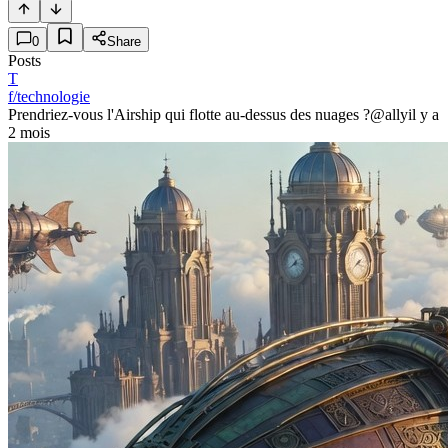
0
Share
Posts
T
f/technologie
Prendriez-vous l'Airship qui flotte au-dessus des nuages ?
@ally
il y a
2 mois