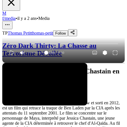
M
f/media
•
il y a 2 ans
•
Media
TP
Thomas Petit
thomas-petit
Follow
Zéro Dark Thirty: La Chasse au
Terrorisme Dévoilée
0:00
/
0:00
"Zero Dark Thirty : Jessica Chastain en
quête de la vérité"
Synopsis
"Zero Dark Thirty", réalisé par Kathryn Bigelow et sorti en 2012,
est un film qui retrace la traque de Ben Laden par la CIA après les
attentats du 11 septembre 2001. Le film se concentre sur le
personnage de Maya, interprété par Jessica Chastain, une jeune
agente de la CIA déterminée à retrouver le chef d'Al-Qaïda. Au fil