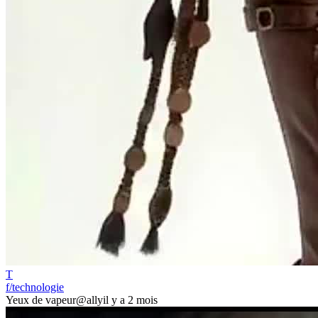
T
f/technologie
Yeux de vapeur
@ally
il y a 2 mois