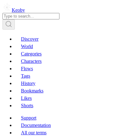
Keoby
Discover
World
Categories
Characters
Flows
Tags
History
Bookmarks
Likes
Shorts
Support
Documentation
All our terms