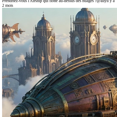
Prendriez-vous l'Airship qui flotte au-dessus des nuages ?
@ally
il y a
2 mois