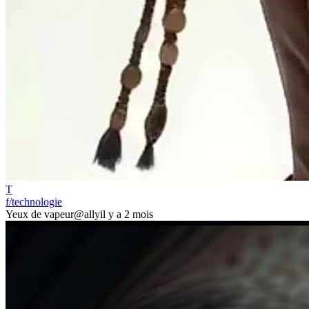
T
f/technologie
Yeux de vapeur
@ally
il y a 2 mois