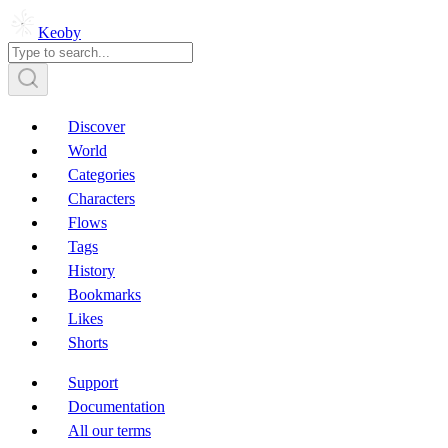
Keoby
Discover
World
Categories
Characters
Flows
Tags
History
Bookmarks
Likes
Shorts
Support
Documentation
All our terms