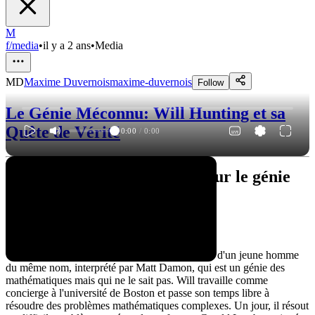
M
f/media
•
il y a 2 ans
•
Media
MD
Maxime Duvernois
maxime-duvernois
Follow
Le Génie Méconnu: Will Hunting et sa
Quête de Vérité
0:00
/
0:00
"Will Hunting": Un regard sur le génie
caché
La Synopsis
"Will Hunting" est un film qui raconte l'histoire d'un jeune homme
du même nom, interprété par Matt Damon, qui est un génie des
mathématiques mais qui ne le sait pas. Will travaille comme
concierge à l'université de Boston et passe son temps libre à
résoudre des problèmes mathématiques complexes. Un jour, il résout