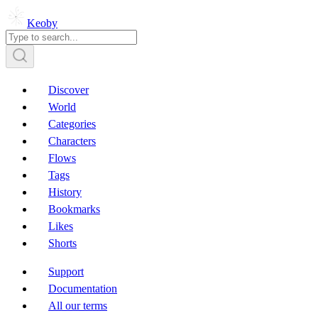
Keoby
Discover
World
Categories
Characters
Flows
Tags
History
Bookmarks
Likes
Shorts
Support
Documentation
All our terms