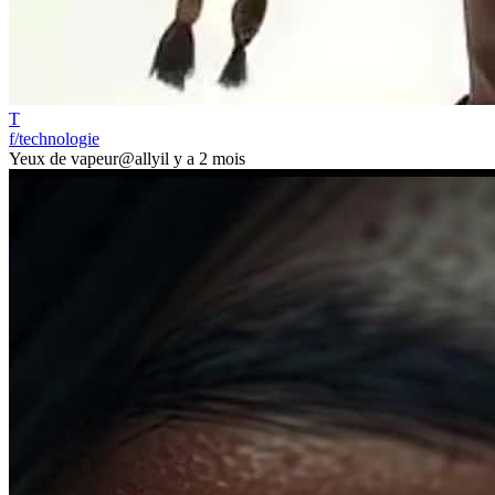
T
f/technologie
Yeux de vapeur
@ally
il y a 2 mois