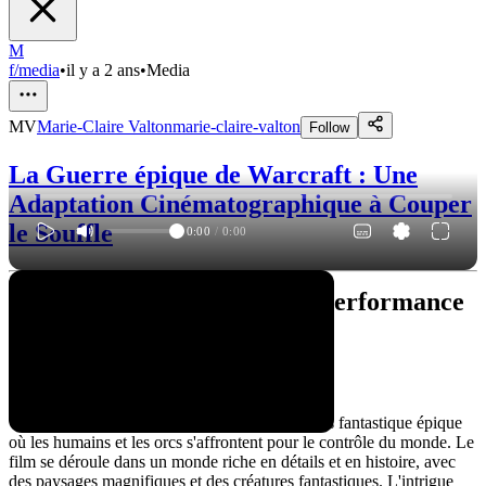
M
f/media
•
il y a 2 ans
•
Media
MV
Marie-Claire Valton
marie-claire-valton
Follow
La Guerre épique de Warcraft : Une
Adaptation Cinématographique à Couper
le Souffle
0:00
/
0:00
"Warcraft" : Ruth Negga's Performance
Under The Spotlight
A Captivating Fantasy World
"Warcraft" plonge le spectateur dans un univers fantastique épique
où les humains et les orcs s'affrontent pour le contrôle du monde. Le
film se déroule dans un monde riche en détails et en histoire, avec
des paysages magnifiques et des créatures fantastiques. L'intrigue