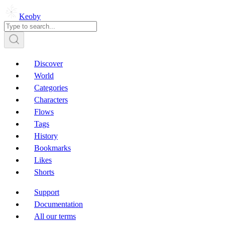
Keoby
Discover
World
Categories
Characters
Flows
Tags
History
Bookmarks
Likes
Shorts
Support
Documentation
All our terms