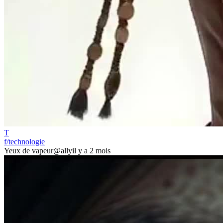
T
f/technologie
Yeux de vapeur
@ally
il y a 2 mois