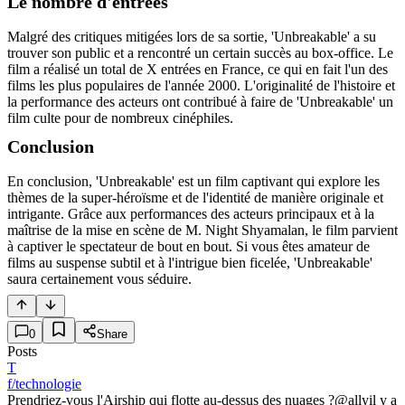
Le nombre d'entrées
Malgré des critiques mitigées lors de sa sortie, 'Unbreakable' a su
trouver son public et a rencontré un certain succès au box-office. Le
film a réalisé un total de X entrées en France, ce qui en fait l'un des
films les plus populaires de l'année 2000. L'originalité de l'histoire et
la performance des acteurs ont contribué à faire de 'Unbreakable' un
film culte pour de nombreux cinéphiles.
Conclusion
En conclusion, 'Unbreakable' est un film captivant qui explore les
thèmes de la super-héroïsme et de l'identité de manière originale et
intrigante. Grâce aux performances des acteurs principaux et à la
maîtrise de la mise en scène de M. Night Shyamalan, le film parvient
à captiver le spectateur de bout en bout. Si vous êtes amateur de
films au suspense subtil et à l'intrigue bien ficelée, 'Unbreakable'
saura certainement vous séduire.
0
Share
Posts
T
f/technologie
Prendriez-vous l'Airship qui flotte au-dessus des nuages ?
@ally
il y a