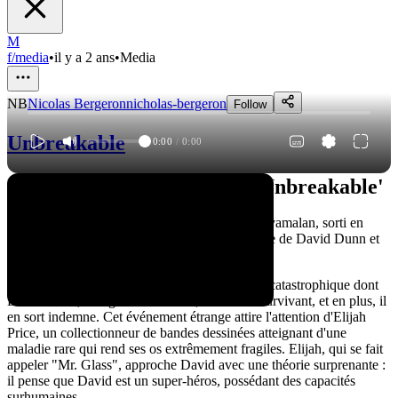
M
f/media
•
il y a 2 ans
•
Media
NB
Nicolas Bergeron
nicholas-bergeron
Follow
Unbreakable
0:00
/
0:00
Unraveling the Mystery of 'Unbreakable'
Thriller de super-héros réalisé par M. Night Shyamalan, sorti en
2000. Il met en vedette Bruce Willis dans le rôle de David Dunn et
Samuel L. Jackson dans celui d'Elijah Price.
L'histoire commence avec un accident de train catastrophique dont
David Dunn, un agent de sécurité, est le seul survivant, et en plus, il
en sort indemne. Cet événement étrange attire l'attention d'Elijah
Price, un collectionneur de bandes dessinées atteignant d'une
maladie rare qui rend ses os extrêmement fragiles. Elijah, qui se fait
appeler "Mr. Glass", approche David avec une théorie surprenante :
il pense que David est un super-héros, possédant des capacités
surhumaines.