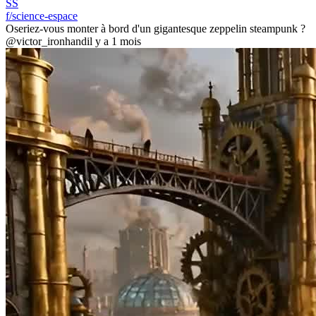
SS
f/science-espace
Oseriez-vous monter à bord d'un gigantesque zeppelin steampunk ?
@victor_ironhand
il y a 1 mois