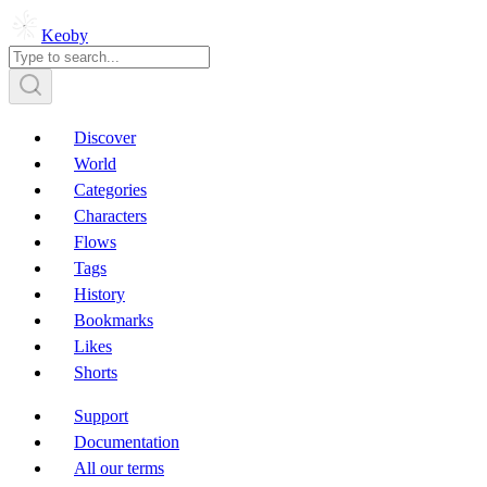
Keoby
Discover
World
Categories
Characters
Flows
Tags
History
Bookmarks
Likes
Shorts
Support
Documentation
All our terms