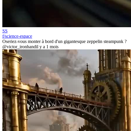
SS
f/science-espace
Oseriez-vous monter à bord d'un gigantesque zeppelin steampunk ?
@victor_ironhand
il y a 1 mois