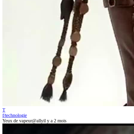
T
f/technologie
Yeux de vapeur
@ally
il y a 2 mois