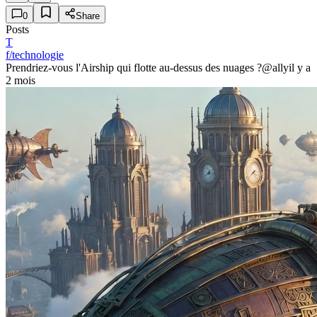
0
Share
Posts
T
f/technologie
Prendriez-vous l'Airship qui flotte au-dessus des nuages ?
@ally
il y a
2 mois