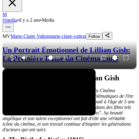
M
f/media
•
il y a 2 ans
•
Media
MV
Marie-Claire Valton
marie-claire-valton
Follow
Un Portrait Émotionnel de Lillian Gish:
La Première Dame du Cinéma muet
0:00
/
0:00
La Légende du Cinéma: Lillian Gish
Lillian Gish, surnommée "La Première Dame du Cinéma
Américain", a été l'une des actrices les plus emblématiques de l'ère
du cinéma muet. Née en 1893, sa carrière a débuté à l'âge de 5 ans
et elle a ensuite enchaîné les rôles mémorables dans des films tels
que "The Birth of a Nation" et "Broken Blossoms". Sa beauté
angélique et son talent exceptionnel ont fait d'elle une véritable
icône du cinéma, et son travail continue d'inspirer les générations
d'acteurs qui ont suivi.