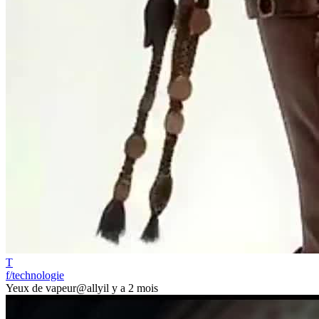
T
f/technologie
Yeux de vapeur
@ally
il y a 2 mois