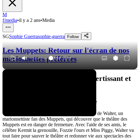
M
f/media
•
il y a 2 ans
•
Media
SG
Sophie Guerra
sophie-guerra
Follow
Les Muppets: Retour sur l'écran de nos
marionnettes préférées
0:00
/
0:00
"The Muppets" : Un film divertissant et
attachant
Un synopsis classique mais efficace
"The Muppets" est un film qui raconte l'histoire de Walter, un
marionnettiste fan des Muppets, qui découvre que le théâtre des
Muppets est en danger de fermeture. Avec l'aide de ses amis, le
célèbre Kermit la grenouille, Fozzie l'ours et Miss Piggy, Walter va
tout faire pour sauver le théâtre et redonner vie aux spectacles des