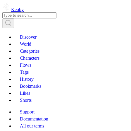
Keoby
Discover
World
Categories
Characters
Flows
Tags
History
Bookmarks
Likes
Shorts
Support
Documentation
All our terms