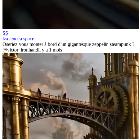
SS
f/science-espace
Oseriez-vous monter à bord d'un gigantesque zeppelin steampunk ?
@victor_ironhand
il y a 1 mois