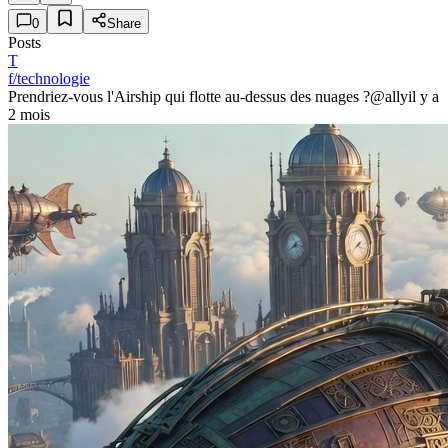
0
Share
Posts
T
f/technologie
Prendriez-vous l'Airship qui flotte au-dessus des nuages ?
@ally
il y a
2 mois