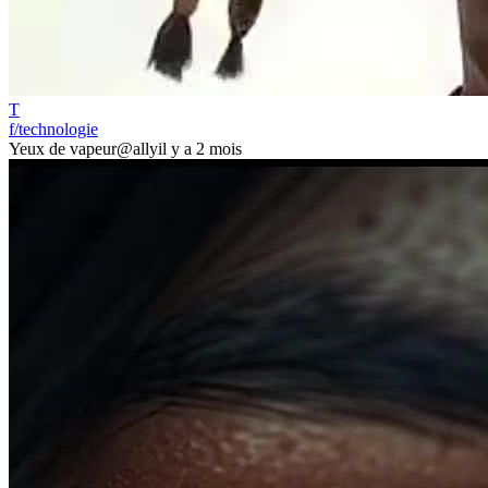
T
f/technologie
Yeux de vapeur
@ally
il y a 2 mois