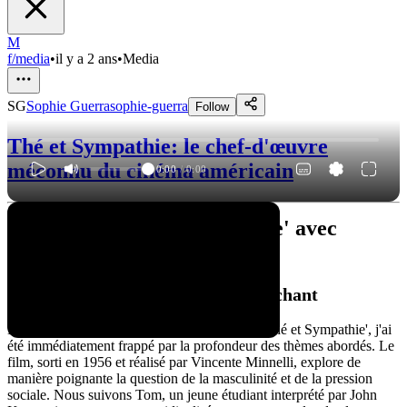
M
f/media
•
il y a 2 ans
•
Media
SG
Sophie Guerra
sophie-guerra
Follow
Thé et Sympathie: le chef-d'œuvre
méconnu du cinéma américain
0:00
/
0:00
Retour sur 'Thé et Sympathie' avec
Deborah Kerr
Un film à la fois dérangeant et touchant
La première fois que je me suis plongé dans 'Thé et Sympathie', j'ai
été immédiatement frappé par la profondeur des thèmes abordés. Le
film, sorti en 1956 et réalisé par Vincente Minnelli, explore de
manière poignante la question de la masculinité et de la pression
sociale. Nous suivons Tom, un jeune étudiant interprété par John