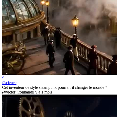
S
f/science
Cet inventeur de style steampunk pourrait-il changer le monde ?
@victor_ironhand
il y a 1 mois