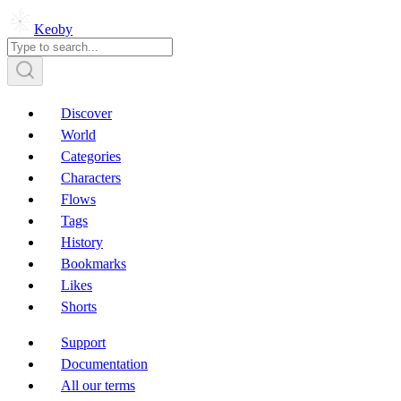
Keoby
Discover
World
Categories
Characters
Flows
Tags
History
Bookmarks
Likes
Shorts
Support
Documentation
All our terms