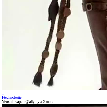
T
f/technologie
Yeux de vapeur
@ally
il y a 2 mois