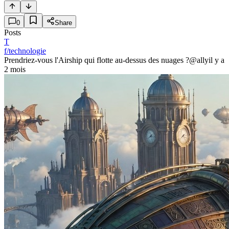
0
Share
Posts
T
f/technologie
Prendriez-vous l'Airship qui flotte au-dessus des nuages ?
@ally
il y a
2 mois