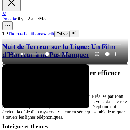
M
f/media
•
il y a 2 ans
•
Media
TP
Thomas Petit
thomas-petit
Follow
Nuit de Terreur sur la Ligne: Un Film
d'Horreur à ne Pas Manquer
0:00
/
0:00
Terreur sur la ligne: un thriller efficace
Synopsis
"Terreur sur la ligne" est un thriller psychologique réalisé par John
McTiernan en 1980. Le film met en scène John Travolta dans le rôle
de Jim Ballard, un employé d'une compagnie de téléphone qui
devient la cible d'un mystérieux tueur en série qui semble le traquer
à travers les lignes téléphoniques.
Intrigue et thèmes