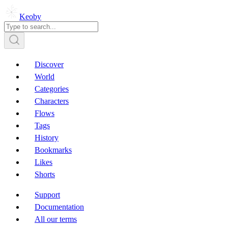
Keoby
Discover
World
Categories
Characters
Flows
Tags
History
Bookmarks
Likes
Shorts
Support
Documentation
All our terms