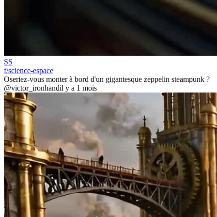
SS
f/science-espace
Oseriez-vous monter à bord d'un gigantesque zeppelin steampunk ?
@victor_ironhand
il y a 1 mois