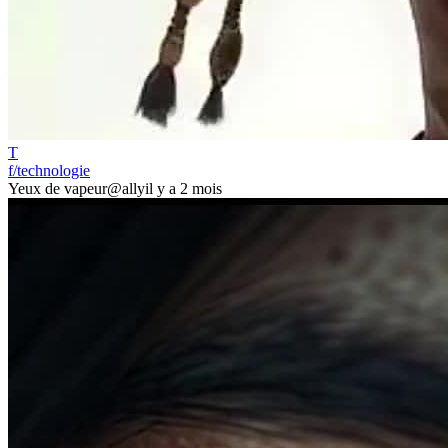
T
f/technologie
Yeux de vapeur
@ally
il y a 2 mois