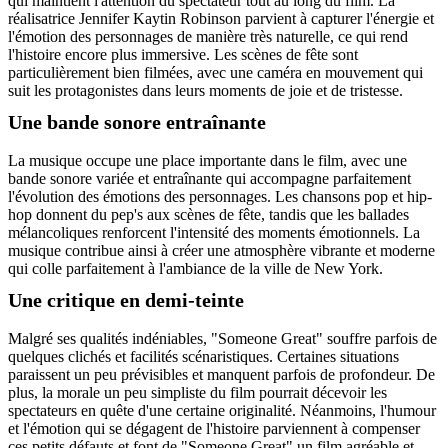
qui maintient l'attention du spectateur tout au long du film. La
réalisatrice Jennifer Kaytin Robinson parvient à capturer l'énergie et
l'émotion des personnages de manière très naturelle, ce qui rend
l'histoire encore plus immersive. Les scènes de fête sont
particulièrement bien filmées, avec une caméra en mouvement qui
suit les protagonistes dans leurs moments de joie et de tristesse.
Une bande sonore entraînante
La musique occupe une place importante dans le film, avec une
bande sonore variée et entraînante qui accompagne parfaitement
l'évolution des émotions des personnages. Les chansons pop et hip-
hop donnent du pep's aux scènes de fête, tandis que les ballades
mélancoliques renforcent l'intensité des moments émotionnels. La
musique contribue ainsi à créer une atmosphère vibrante et moderne
qui colle parfaitement à l'ambiance de la ville de New York.
Une critique en demi-teinte
Malgré ses qualités indéniables, "Someone Great" souffre parfois de
quelques clichés et facilités scénaristiques. Certaines situations
paraissent un peu prévisibles et manquent parfois de profondeur. De
plus, la morale un peu simpliste du film pourrait décevoir les
spectateurs en quête d'une certaine originalité. Néanmoins, l'humour
et l'émotion qui se dégagent de l'histoire parviennent à compenser
ces petits défauts et font de "Someone Great" un film agréable et