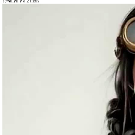
?
@ally
il y a 2 mois