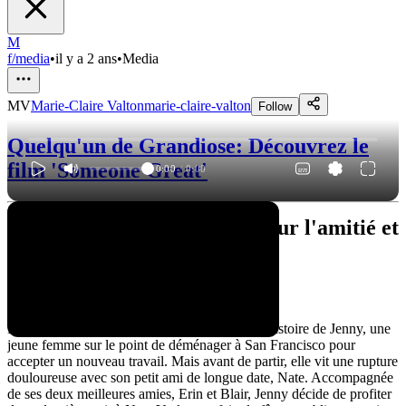
M
f/media
•
il y a 2 ans
•
Media
MV
Marie-Claire Valton
marie-claire-valton
Follow
Quelqu'un de Grandiose: Découvrez le
film 'Someone Great'
0:00
/
0:00
"Someone Great" : Un film sur l'amitié et
la résilience
Un film rempli d'émotions
Le film "Someone Great" nous plonge dans l'histoire de Jenny, une
jeune femme sur le point de déménager à San Francisco pour
accepter un nouveau travail. Mais avant de partir, elle vit une rupture
douloureuse avec son petit ami de longue date, Nate. Accompagnée
de ses deux meilleures amies, Erin et Blair, Jenny décide de profiter