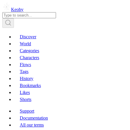
Keoby
Discover
World
Categories
Characters
Flows
Tags
History
Bookmarks
Likes
Shorts
Support
Documentation
All our terms