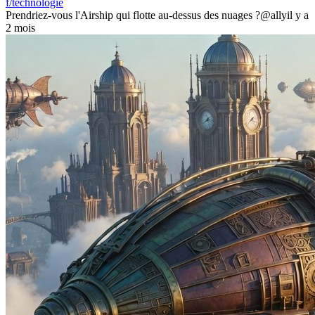
f/technologie
Prendriez-vous l'Airship qui flotte au-dessus des nuages ?
@ally
il y a
2 mois