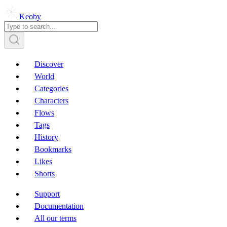
Keoby
Discover
World
Categories
Characters
Flows
Tags
History
Bookmarks
Likes
Shorts
Support
Documentation
All our terms