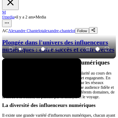
M
f/media
•
il y a 2 ans
•
Media
AC
Alexandre Chantelot
alexandre-chantelot
Follow
Plongée dans l'univers des influenceurs
numériques : entre succès et controverses
0:00
/
0:00
Les débuts des influenceurs numériques
Les influenceurs numériques ont gagné en popularité au cours des
dernières années grâce à leurs contenus créatifs et engageants. En
publiant des vidéos, des photos ou des articles sur les réseaux
sociaux, ces personnes ont réussi à constituer une audience fidèle et
engagée. Leur influence s'étend désormais à différents domaines, de
la mode à la beauté, en passant par le lifestyle et le voyage.
La diversité des influenceurs numériques
Il existe une grande variété d'influenceurs numériques, chacun ayant