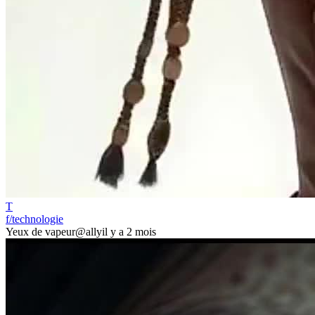
T
f/technologie
Yeux de vapeur
@ally
il y a 2 mois