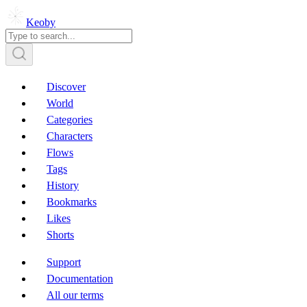
Keoby
Discover
World
Categories
Characters
Flows
Tags
History
Bookmarks
Likes
Shorts
Support
Documentation
All our terms