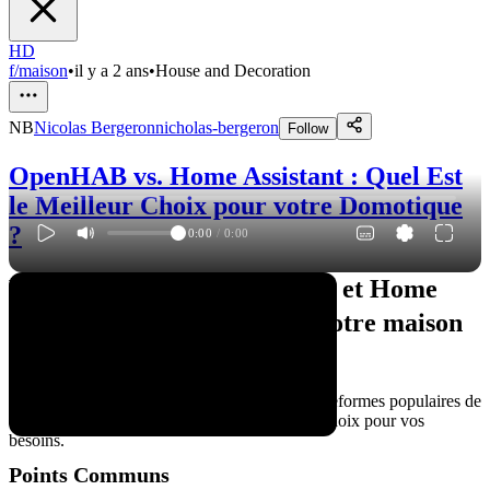
HD
f/maison
•
il y a 2 ans
•
House and Decoration
NB
Nicolas Bergeron
nicholas-bergeron
Follow
OpenHAB vs. Home Assistant : Quel Est
le Meilleur Choix pour votre Domotique
?
0:00
/
0:00
Vous hésitez entre OpenHAB et Home
Assistant pour automatiser votre maison
?
Voici un comparatif détaillé entre ces deux plateformes populaires de
domotique pour vous aider à faire le meilleur choix pour vos
besoins.
Points Communs