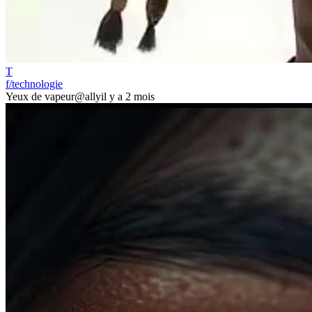
T
f/technologie
Yeux de vapeur
@ally
il y a 2 mois