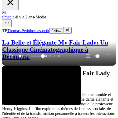
M
f/media
•
il y a 2 ans
•
Media
TP
Thomas Petit
thomas-petit
Follow
La Belle et Élégante My Fair Lady: Un
Classique Cinématographique à
Découvrir
0:00
/
0:00
Le classique intemporel : My Fair Lady
Une histoire bien connue
L'histoire de My Fair Lady est celle d'une jeune femme humble et
simple, Eliza Doolittle, qui est transformée en une dame élégante et
raffinée par un professeur de phonétique excentrique, le professeur
Henry Higgins. Le film explore les thèmes de la classe sociale, de
l'identité et de la transformation personnelle à travers les interactions