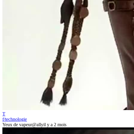
T
f/technologie
Yeux de vapeur
@ally
il y a 2 mois