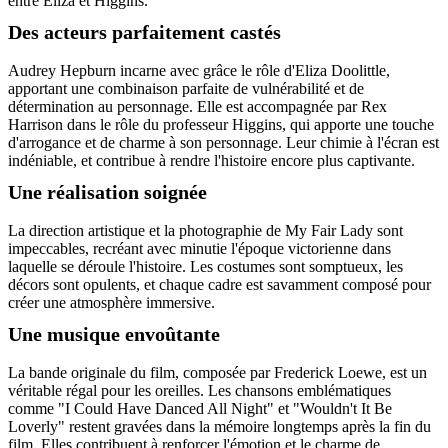
entre Eliza et Higgins.
Des acteurs parfaitement castés
Audrey Hepburn incarne avec grâce le rôle d'Eliza Doolittle,
apportant une combinaison parfaite de vulnérabilité et de
détermination au personnage. Elle est accompagnée par Rex
Harrison dans le rôle du professeur Higgins, qui apporte une touche
d'arrogance et de charme à son personnage. Leur chimie à l'écran est
indéniable, et contribue à rendre l'histoire encore plus captivante.
Une réalisation soignée
La direction artistique et la photographie de My Fair Lady sont
impeccables, recréant avec minutie l'époque victorienne dans
laquelle se déroule l'histoire. Les costumes sont somptueux, les
décors sont opulents, et chaque cadre est savamment composé pour
créer une atmosphère immersive.
Une musique envoûtante
La bande originale du film, composée par Frederick Loewe, est un
véritable régal pour les oreilles. Les chansons emblématiques
comme "I Could Have Danced All Night" et "Wouldn't It Be
Loverly" restent gravées dans la mémoire longtemps après la fin du
film. Elles contribuent à renforcer l'émotion et le charme de