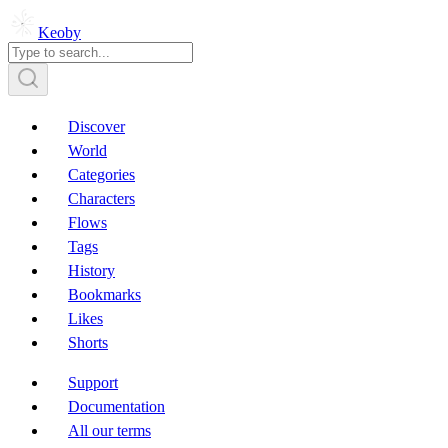
Keoby
Discover
World
Categories
Characters
Flows
Tags
History
Bookmarks
Likes
Shorts
Support
Documentation
All our terms