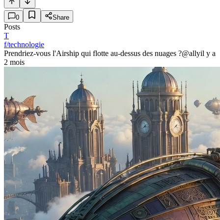
0
Share
Posts
T
f/technologie
Prendriez-vous l'Airship qui flotte au-dessus des nuages ?
@ally
il y a
2 mois