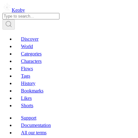
Keoby
Discover
World
Categories
Characters
Flows
Tags
History
Bookmarks
Likes
Shorts
Support
Documentation
All our terms