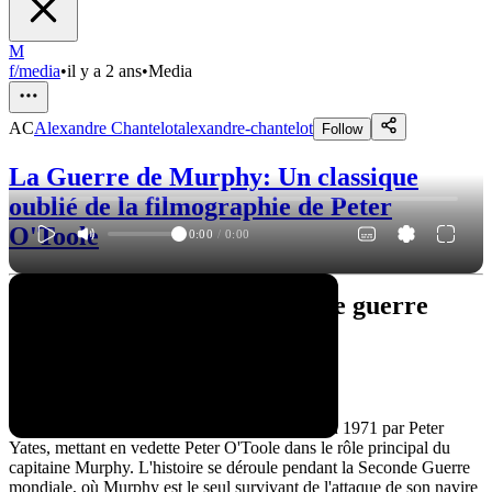
M
f/media
•
il y a 2 ans
•
Media
AC
Alexandre Chantelot
alexandre-chantelot
Follow
La Guerre de Murphy: Un classique
oublié de la filmographie de Peter
O'Toole
0:00
/
0:00
"Murphy's War" : Un film de guerre
réaliste et captivant
Un synopsis captivant
"Murphy's War" est un film de guerre réalisé en 1971 par Peter
Yates, mettant en vedette Peter O'Toole dans le rôle principal du
capitaine Murphy. L'histoire se déroule pendant la Seconde Guerre
mondiale, où Murphy est le seul survivant de l'attaque de son navire