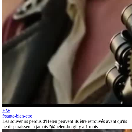
HW
f/sante-bien-etre
Les souvenirs perdus d'Helen peuvent-ils être retrouvés avant qu'ils
ne disparaissent à jamais ?
@helen-berg
il y a 1 mois