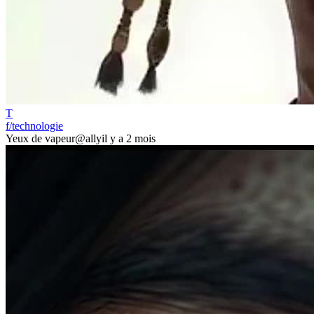
T
f/technologie
Yeux de vapeur
@ally
il y a 2 mois