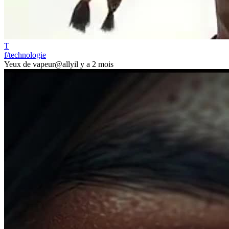
T
f/technologie
Yeux de vapeur
@ally
il y a 2 mois