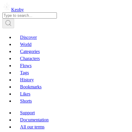
Keoby
Discover
World
Categories
Characters
Flows
Tags
History
Bookmarks
Likes
Shorts
Support
Documentation
All our terms