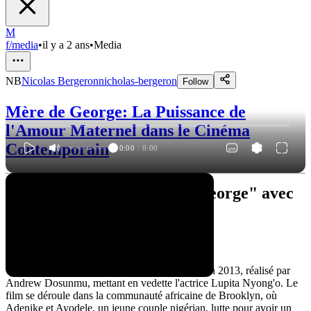
M
f/media
•
il y a 2 ans
•
Media
NB
Nicolas Bergeron
nicholas-bergeron
Follow
Mère de George: La Puissance de
l'Amour Maternel dans le Cinéma
Contemporain
0:00
/
0:00
Un regard sur "Mother of George" avec
Lupita Nyong'o
Synopsis
"Mère de George" est un drame familial sorti en 2013, réalisé par
Andrew Dosunmu, mettant en vedette l'actrice Lupita Nyong'o. Le
film se déroule dans la communauté africaine de Brooklyn, où
Adenike et Ayodele, un jeune couple nigérian, lutte pour avoir un