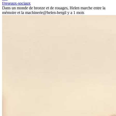
f/reseaux-sociaux
Dans un monde de bronze et de rouages, Helen marche entre la
mémoire et la machinerie
@helen-berg
il y a 1 mois