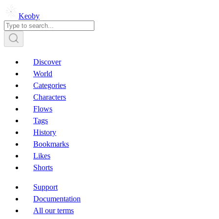
Keoby
Discover
World
Categories
Characters
Flows
Tags
History
Bookmarks
Likes
Shorts
Support
Documentation
All our terms