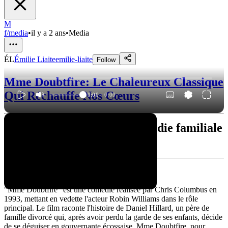
M
f/media
•
il y a 2 ans
•
Media
ÉL
Émilie Liaite
emilie-liaite
Follow
Mme Doubtfire: Le Chaleureux Classique
Qui Réchauffe Nos Cœurs
0:00
/
0:00
"Mme Doubtfire": Une comédie familiale
des années 90
Un synopsis hilarant
"Mme Doubtfire" est une comédie réalisée par Chris Columbus en
1993, mettant en vedette l'acteur Robin Williams dans le rôle
principal. Le film raconte l'histoire de Daniel Hillard, un père de
famille divorcé qui, après avoir perdu la garde de ses enfants, décide
de se déguiser en gouvernante écossaise, Mme Doubtfire, pour