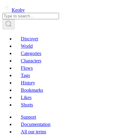
Keoby
Discover
World
Categories
Characters
Flows
Tags
History
Bookmarks
Likes
Shorts
Support
Documentation
All our terms