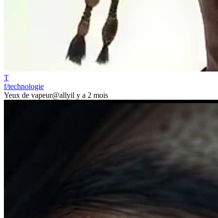
T
f/technologie
Yeux de vapeur
@ally
il y a 2 mois