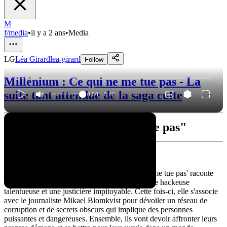
M
f/media
•
il y a 2 ans
•
Media
LG
Léa Girard
lea-girard
Follow
Millénium : Ce qui ne me tue pas - La
suite tant attendue de la saga culte
0:00
/
0:00
"Millénium: Ce qui ne me tue pas"
Synopsis du film
"L'intrigante histoire de 'Millénium: Ce qui ne me tue pas' raconte
les nouvelles aventures de Lisbeth Salander, une hackeuse
talentueuse et une justicière impitoyable. Cette fois-ci, elle s'associe
avec le journaliste Mikael Blomkvist pour dévoiler un réseau de
corruption et de secrets obscurs qui implique des personnes
puissantes et dangereuses. Ensemble, ils vont devoir affronter leurs