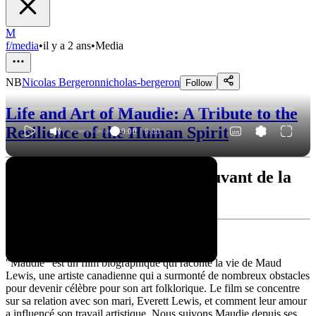
M
f/media
•
il y a 2 ans
•
Media
NB
Nicolas Bergeron
nicholas-bergeron
Follow
Life and Art of Maudie: A Tribute to the
Resilience of the Human Spirit
0:00
/
0:00
"Maudie" : Un portrait émouvant de la
vie d'une artiste méconnue
Synopsis
"Maudie" est un film biographique qui raconte la vie de Maud
Lewis, une artiste canadienne qui a surmonté de nombreux obstacles
pour devenir célèbre pour son art folklorique. Le film se concentre
sur sa relation avec son mari, Everett Lewis, et comment leur amour
a influencé son travail artistique. Nous suivons Maudie depuis ses