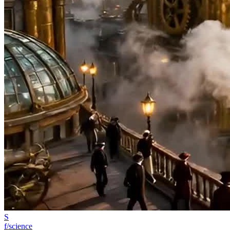
S
f/science