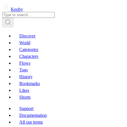
Keoby
Discover
World
Categories
Characters
Flows
Tags
History
Bookmarks
Likes
Shorts
Support
Documentation
All our terms