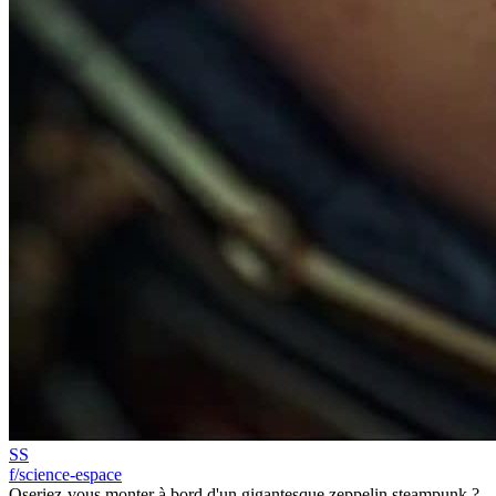
SS
f/science-espace
Oseriez-vous monter à bord d'un gigantesque zeppelin steampunk ?