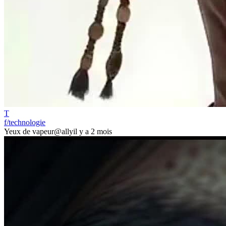
T
f/technologie
Yeux de vapeur
@ally
il y a 2 mois