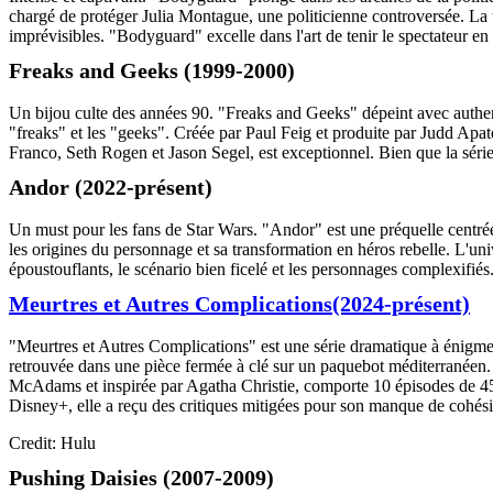
chargé de protéger Julia Montague, une politicienne controversée. La t
imprévisibles. "Bodyguard" excelle dans l'art de tenir le spectateur en
Freaks and Geeks (1999-2000)
Un bijou culte des années 90. "Freaks and Geeks" dépeint avec authenti
"freaks" et les "geeks". Créée par Paul Feig et produite par Judd Apat
Franco, Seth Rogen et Jason Segel, est exceptionnel. Bien que la série 
Andor (2022-présent)
Un must pour les fans de Star Wars. "Andor" est une préquelle centré
les origines du personnage et sa transformation en héros rebelle. L'un
époustouflants, le scénario bien ficelé et les personnages complexifiés
Meurtres et Autres Complications(2024-présent)
"Meurtres et Autres Complications" est une série dramatique à énigme
retrouvée dans une pièce fermée à clé sur un paquebot méditerranéen.
McAdams et inspirée par Agatha Christie, comporte 10 épisodes de 45
Disney+, elle a reçu des critiques mitigées pour son manque de cohés
Credit: Hulu
Pushing Daisies (2007-2009)