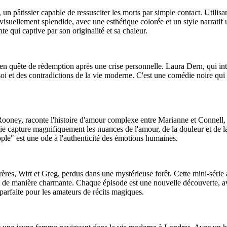
un pâtissier capable de ressusciter les morts par simple contact. Utilis
t visuellement splendide, avec une esthétique colorée et un style narrat
qui captive par son originalité et sa chaleur.
quête de rédemption après une crise personnelle. Laura Dern, qui inte
i et des contradictions de la vie moderne. C'est une comédie noire qui ré
ney, raconte l'histoire d'amour complexe entre Marianne et Connell, d
 capture magnifiquement les nuances de l'amour, de la douleur et de la
ple" est une ode à l'authenticité des émotions humaines.
es, Wirt et Greg, perdus dans une mystérieuse forêt. Cette mini-série 
 de manière charmante. Chaque épisode est une nouvelle découverte, a
rfaite pour les amateurs de récits magiques.