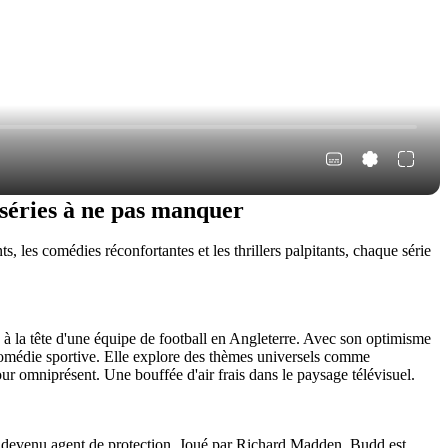
s séries à ne pas manquer
s, les comédies réconfortantes et les thrillers palpitants, chaque série
e à la tête d'une équipe de football en Angleterre. Avec son optimisme
e comédie sportive. Elle explore des thèmes universels comme
ur omniprésent. Une bouffée d'air frais dans le paysage télévisuel.
re devenu agent de protection. Joué par Richard Madden, Budd est