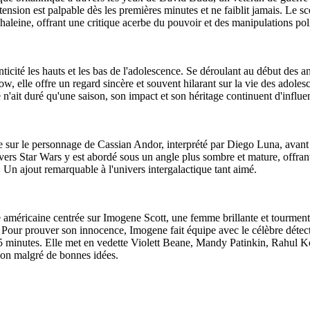
ension est palpable dès les premières minutes et ne faiblit jamais. Le s
 haleine, offrant une critique acerbe du pouvoir et des manipulations pol
cité les hauts et les bas de l'adolescence. Se déroulant au début des ann
ow, elle offre un regard sincère et souvent hilarant sur la vie des adol
n'ait duré qu'une saison, son impact et son héritage continuent d'influenc
e sur le personnage de Cassian Andor, interprété par Diego Luna, avan
ivers Star Wars y est abordé sous un angle plus sombre et mature, offra
. Un ajout remarquable à l'univers intergalactique tant aimé.
 américaine centrée sur Imogene Scott, une femme brillante et tourment
 Pour prouver son innocence, Imogene fait équipe avec le célèbre détec
 minutes. Elle met en vedette Violett Beane, Mandy Patinkin, Rahul Ko
ion malgré de bonnes idées.