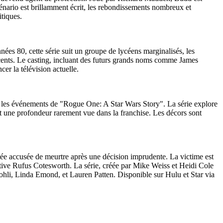
cénario est brillamment écrit, les rebondissements nombreux et
itiques.
ées 80, cette série suit un groupe de lycéens marginalisés, les
escents. Le casting, incluant des futurs grands noms comme James
er la télévision actuelle.
t les événements de "Rogue One: A Star Wars Story". La série explore
nt une profondeur rarement vue dans la franchise. Les décors sont
ée accusée de meurtre après une décision imprudente. La victime est
tive Rufus Cotesworth. La série, créée par Mike Weiss et Heidi Cole
hli, Linda Emond, et Lauren Patten. Disponible sur Hulu et Star via