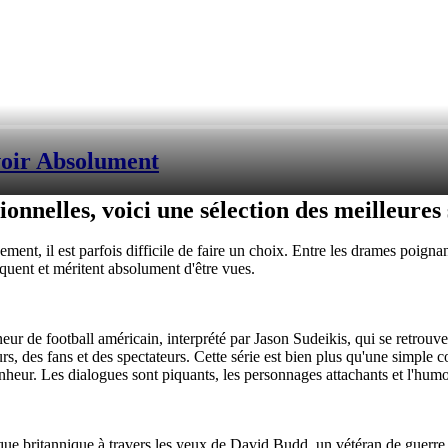
voir Absolument
ionnelles, voici une sélection des meilleure
ent, il est parfois difficile de faire un choix. Entre les drames poignant
rquent et méritent absolument d'être vues.
eur de football américain, interprété par Jason Sudeikis, qui se retrouv
urs, des fans et des spectateurs. Cette série est bien plus qu'une simpl
onheur. Les dialogues sont piquants, les personnages attachants et l'humo
tique britannique à travers les yeux de David Budd, un vétéran de guer