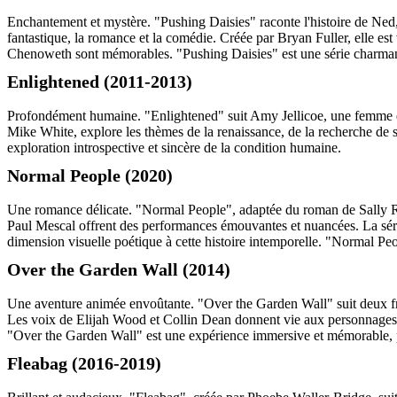
Enchantement et mystère. "Pushing Daisies" raconte l'histoire de Ned, 
fantastique, la romance et la comédie. Créée par Bryan Fuller, elle es
Chenoweth sont mémorables. "Pushing Daisies" est une série charmante 
Enlightened (2011-2013)
Profondément humaine. "Enlightened" suit Amy Jellicoe, une femme en 
Mike White, explore les thèmes de la renaissance, de la recherche de so
exploration introspective et sincère de la condition humaine.
Normal People (2020)
Une romance délicate. "Normal People", adaptée du roman de Sally Roo
Paul Mescal offrent des performances émouvantes et nuancées. La série
dimension visuelle poétique à cette histoire intemporelle. "Normal Peo
Over the Garden Wall (2014)
Une aventure animée envoûtante. "Over the Garden Wall" suit deux frèr
Les voix de Elijah Wood et Collin Dean donnent vie aux personnages
"Over the Garden Wall" est une expérience immersive et mémorable, pa
Fleabag (2016-2019)