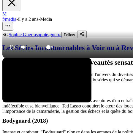
M
f/media
•
il y a 2 ans
•
Media
SG
Sophie Guerra
sophie-guerra
Follow
Les Séries Incontournables à Voir ou à Re
0:00
/
0:00
Des classiques cultes aux nouveautés sensat
Dans un monde où les séries télévisées dominent l'univers du divertissem
offre une expérience unique. Voici une liste de dix séries qui se déma
Ted Lasso (2020-présent)
Un véritable coup de cœur. "Ted Lasso" suit les aventures d'un entraîn
indéfectible et sa bienveillance, Ted Lasso conquiert le cœur des joue
l'importance de la camaraderie, la gestion des échecs et la quête du b
Bodyguard (2018)
Intense et captivant. "Bodyguard" plonge dans les arcanes de la poli