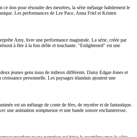
ant ce don pour résoudre des meurtres, la série mélange habilement le
if unique. Les performances de Lee Pace, Anna Friel et Kristen
rprète Amy, livre une performance magistrale. La série, créée par
ussit à être à la fois drôle et touchante. "Enlightened" est une
eux jeunes gens issus de milieux différents. Daisy Edgar-Jones et
 croissance personnelle. Les paysages irlandais ajoutent une
animée est un mélange de conte de fées, de mystère et de fantastique.
vec une animation somptueuse et une bande sonore enchanteresse.