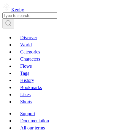
Keoby
Discover
World
Categories
Characters
Flows
Tags
History
Bookmarks
Likes
Shorts
Support
Documentation
All our terms