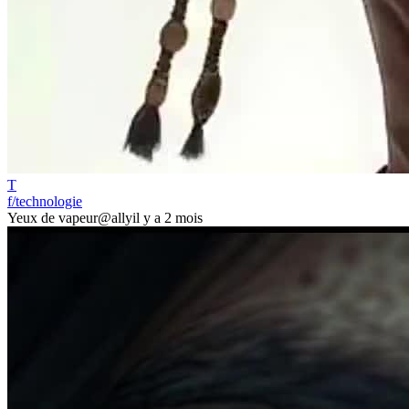
T
f/technologie
Yeux de vapeur
@ally
il y a 2 mois