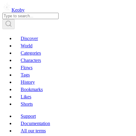
Keoby
Discover
World
Categories
Characters
Flows
Tags
History
Bookmarks
Likes
Shorts
Support
Documentation
All our terms