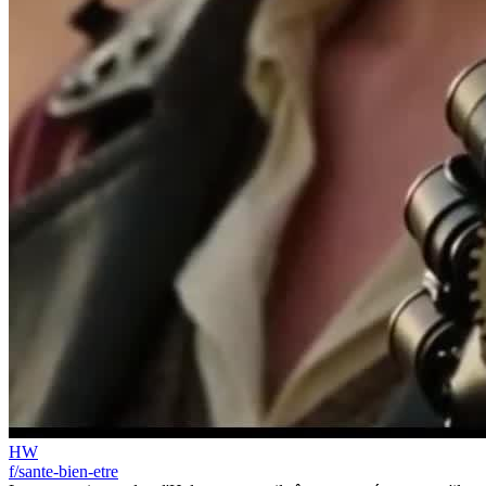
HW
f/sante-bien-etre