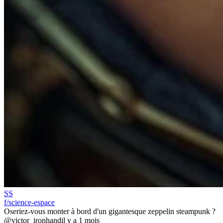
SS
f/science-espace
Oseriez-vous monter à bord d'un gigantesque zeppelin steampunk ?
@victor_ironhand
il y a 1 mois