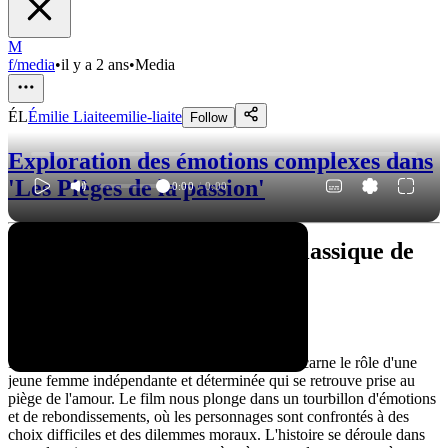
M
f/media
•
il y a 2 ans
•
Media
ÉL
Émilie Liaite
emilie-liaite
Follow
Exploration des émotions complexes dans
'Les Pièges de la passion'
0:00
/
0:00
Le pièges de la passion : un classique de
Doris Day
Un peu sur l'histoire
Dans "Les Pièges de la passion", Doris Day incarne le rôle d'une
jeune femme indépendante et déterminée qui se retrouve prise au
piège de l'amour. Le film nous plonge dans un tourbillon d'émotions
et de rebondissements, où les personnages sont confrontés à des
choix difficiles et des dilemmes moraux. L'histoire se déroule dans