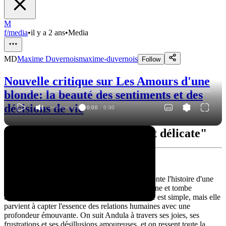
M
f/media
•
il y a 2 ans
•
Media
MD
Maxime Duvernois
maxime-duvernois
Follow
Nouvelle critique sur Les Amours d'une
blonde: la beauté des sentiments et des
décisions de vie
0:00
/
0:00
"Une romance authentique et délicate"
Une histoire simple mais profonde
"Les Amours d'une blonde" est un film qui raconte l'histoire d'une
jeune femme, Andula, qui travaille dans une usine et tombe
amoureuse d'un musicien de passage. L'intrigue est simple, mais elle
parvient à capter l'essence des relations humaines avec une
profondeur émouvante. On suit Andula à travers ses joies, ses
frustrations et ses désillusions amoureuses, et on ressent toute la