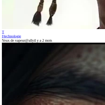
T
f/technologie
Yeux de vapeur
@ally
il y a 2 mois