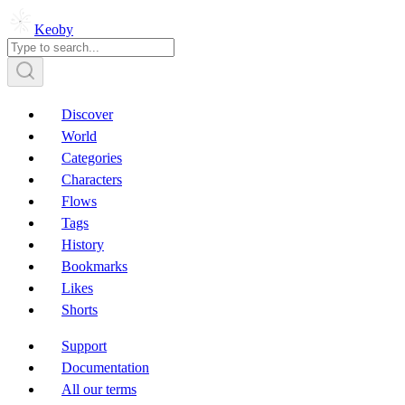
Keoby
Discover
World
Categories
Characters
Flows
Tags
History
Bookmarks
Likes
Shorts
Support
Documentation
All our terms