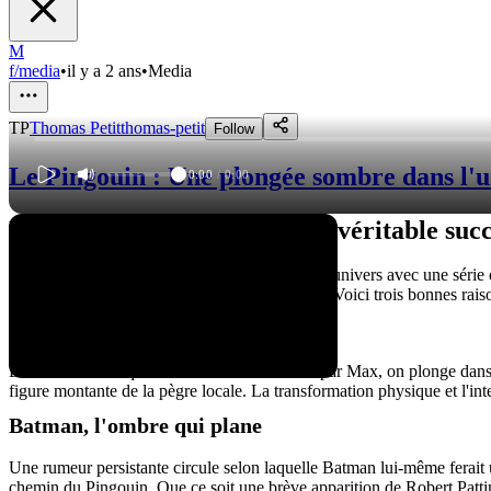
M
f/media
•
il y a 2 ans
•
Media
TP
Thomas Petit
thomas-petit
Follow
Le Pingouin : Une plongée sombre dans l'
0:00
/
0:00
Le film The Batman a été un véritable succè
En effet, Matt Reeves, le réalisateur, étend son univers avec une série
captivante que le long-métrage qui l'a inspirée. Voici trois bonnes ra
Un trailer qui donne le frisson
Dans ce trailer inquiétant récemment dévoilé par Max, on plonge dans
figure montante de la pègre locale. La transformation physique et l'int
Batman, l'ombre qui plane
Une rumeur persistante circule selon laquelle Batman lui-même ferait une
chemin du Pingouin. Que ce soit une brève apparition de Robert Pattins