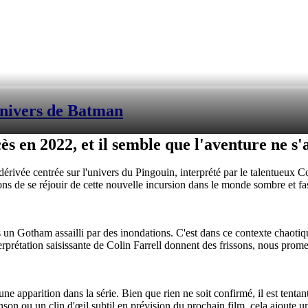
univers de Batman
s en 2022, et il semble que l'aventure ne s'a
 dérivée centrée sur l'univers du Pingouin, interprété par le talentueux C
isons de se réjouir de cette nouvelle incursion dans le monde sombre et 
 un Gotham assailli par des inondations. C'est dans ce contexte chaot
erprétation saisissante de Colin Farrell donnent des frissons, nous prome
 apparition dans la série. Bien que rien ne soit confirmé, il est tentant 
on ou un clin d'œil subtil en prévision du prochain film, cela ajoute un