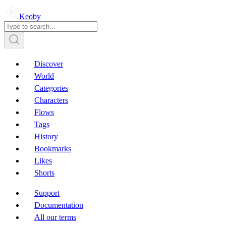
Keoby
Discover
World
Categories
Characters
Flows
Tags
History
Bookmarks
Likes
Shorts
Support
Documentation
All our terms