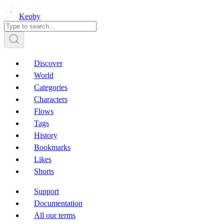
Keoby
Discover
World
Categories
Characters
Flows
Tags
History
Bookmarks
Likes
Shorts
Support
Documentation
All our terms