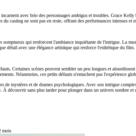
i incarnent avec brio des personnages ambigus et troubles. Grace Kelly 
 du casting ne sont pas en reste, offrant des performances intenses et m
écors somptueux qui renforcent l'ambiance inquiétante de l'intrigue. La
e détail avec une élégance artistique qui renforce l'esthétique du film.
éfauts. Certaines scènes peuvent sembler un peu longues et alourdissent 
ements. Néanmoins, ces petits défauts n'entachent pas l'expérience globa
eurs de mystères et de drames psychologiques. Avec son intrigue complex
 À découvrir sans plus tarder pour plonger dans un univers sombre et c
 2 mois