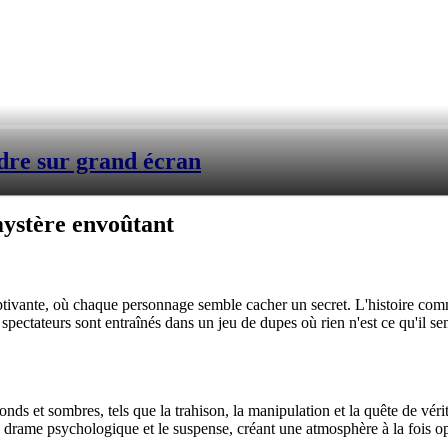
dre sur grand écran
 mystère envoûtant
ptivante, où chaque personnage semble cacher un secret. L'histoire com
 spectateurs sont entraînés dans un jeu de dupes où rien n'est ce qu'il s
fonds et sombres, tels que la trahison, la manipulation et la quête de vé
 le drame psychologique et le suspense, créant une atmosphère à la fois o