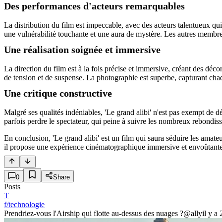
Des performances d'acteurs remarquables
La distribution du film est impeccable, avec des acteurs talentueux qu
une vulnérabilité touchante et une aura de mystère. Les autres membres
Une réalisation soignée et immersive
La direction du film est à la fois précise et immersive, créant des d
de tension et de suspense. La photographie est superbe, capturant chaqu
Une critique constructive
Malgré ses qualités indéniables, 'Le grand alibi' n'est pas exempt de d
parfois perdre le spectateur, qui peine à suivre les nombreux rebondiss
En conclusion, 'Le grand alibi' est un film qui saura séduire les amat
il propose une expérience cinématographique immersive et envoûtante.
0
Share
Posts
T
f/technologie
Prendriez-vous l'Airship qui flotte au-dessus des nuages ?
@ally
il y a