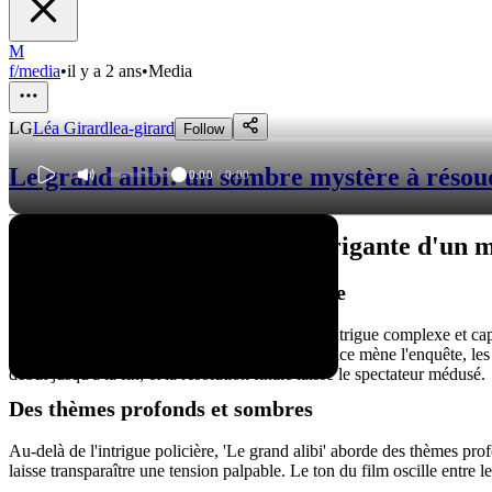
M
f/media
•
il y a 2 ans
•
Media
LG
Léa Girard
lea-girard
Follow
Le grand alibi: un sombre mystère à résou
0:00
/
0:00
Le grand alibi : l'histoire intrigante d'un
Une histoire complexe et captivante
Le film 'Le grand alibi' nous plonge dans une intrigue complexe et ca
par la talentueuse Grace Kelly. Alors que la police mène l'enquête, les
début jusqu'à la fin, et la résolution finale laisse le spectateur médusé.
Des thèmes profonds et sombres
Au-delà de l'intrigue policière, 'Le grand alibi' aborde des thèmes pro
laisse transparaître une tension palpable. Le ton du film oscille entre