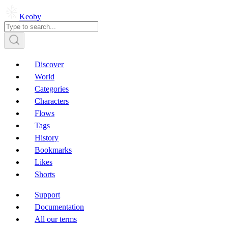
Keoby
Discover
World
Categories
Characters
Flows
Tags
History
Bookmarks
Likes
Shorts
Support
Documentation
All our terms