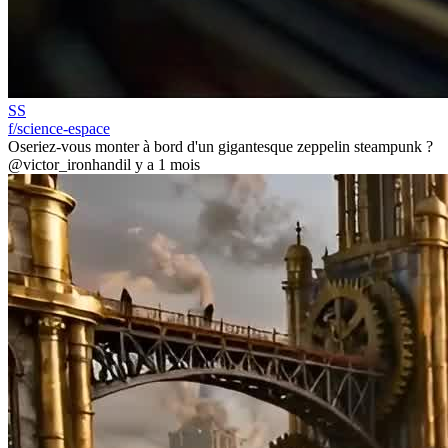
SS
f/science-espace
Oseriez-vous monter à bord d'un gigantesque zeppelin steampunk ?
@victor_ironhand
il y a 1 mois