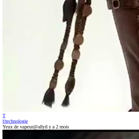
T
f/technologie
Yeux de vapeur
@ally
il y a 2 mois