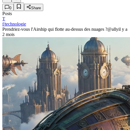
0
Share
Posts
T
f/technologie
Prendriez-vous l'Airship qui flotte au-dessus des nuages ?
@ally
il y a
2 mois