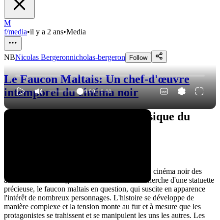
M
f/media
•
il y a 2 ans
•
Media
NB
Nicolas Bergeron
nicholas-bergeron
Follow
Le Faucon Maltais: Un chef-d'œuvre
intemporel du cinéma noir
0:00
/
0:00
Le Faucon Maltais : Un Classique du
Film Noir
Un Scénario Intrigant
Le Faucon Maltais est un film emblématique du cinéma noir des
années 1940. L'intrigue tourne autour de la recherche d'une statuette
précieuse, le faucon maltais en question, qui suscite en apparence
l'intérêt de nombreux personnages. L'histoire se développe de
manière complexe et la tension monte au fur et à mesure que les
protagonistes se trahissent et se manipulent les uns les autres. Les