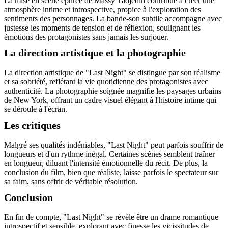
La mise en scène épurée de Massy Tadjedin contribue à créer une
atmosphère intime et introspective, propice à l'exploration des
sentiments des personnages. La bande-son subtile accompagne avec
justesse les moments de tension et de réflexion, soulignant les
émotions des protagonistes sans jamais les surjouer.
La direction artistique et la photographie
La direction artistique de "Last Night" se distingue par son réalisme
et sa sobriété, reflétant la vie quotidienne des protagonistes avec
authenticité. La photographie soignée magnifie les paysages urbains
de New York, offrant un cadre visuel élégant à l'histoire intime qui
se déroule à l'écran.
Les critiques
Malgré ses qualités indéniables, "Last Night" peut parfois souffrir de
longueurs et d'un rythme inégal. Certaines scènes semblent traîner
en longueur, diluant l'intensité émotionnelle du récit. De plus, la
conclusion du film, bien que réaliste, laisse parfois le spectateur sur
sa faim, sans offrir de véritable résolution.
Conclusion
En fin de compte, "Last Night" se révèle être un drame romantique
introspectif et sensible, explorant avec finesse les vicissitudes de