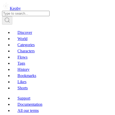
Keoby
Discover
World
Categories
Characters
Flows
Tags
History
Bookmarks
Likes
Shorts
Support
Documentation
All our terms