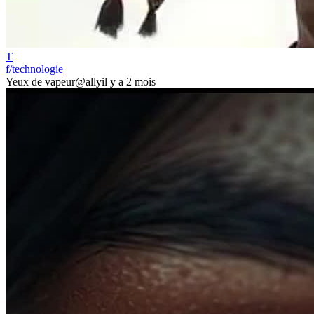
T
f/technologie
Yeux de vapeur
@ally
il y a 2 mois