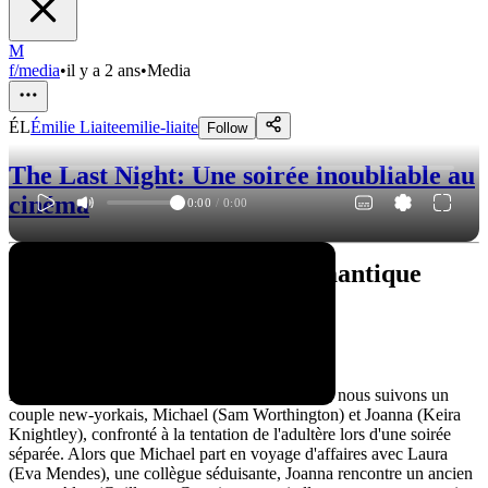
M
f/media
•
il y a 2 ans
•
Media
ÉL
Émilie Liaite
emilie-liaite
Follow
The Last Night: Une soirée inoubliable au
cinéma
0:00
/
0:00
"Last Night" : un drame romantique
introspectif
Le résumé
Dans "Last Night", réalisé par Massy Tadjedin, nous suivons un
couple new-yorkais, Michael (Sam Worthington) et Joanna (Keira
Knightley), confronté à la tentation de l'adultère lors d'une soirée
séparée. Alors que Michael part en voyage d'affaires avec Laura
(Eva Mendes), une collègue séduisante, Joanna rencontre un ancien