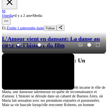
M
f/media
•
il y a 2 ans
•
Media
ÉL
Émilie Liaite
emilie-liaite
Follow
L'Amour vient en dansant: La danse au
cœur de l'histoire du film
0:00
/
0:00
"L'Amour vient en dansant" : Un
mélodrame captivant
Synopsis :
Dans "L'Amour vient en dansant", Rita Hayworth incarne le rôle de
Maria, une danseuse talentueuse en quête de reconnaissance et
d'amour. L'histoire se déroule dans un cabaret de Buenos Aires, où
Maria fait sensation avec ses prestations enjouées et passionnées.
Mais sa vie bascule lorsqu'elle rencontre Roberto, un homme