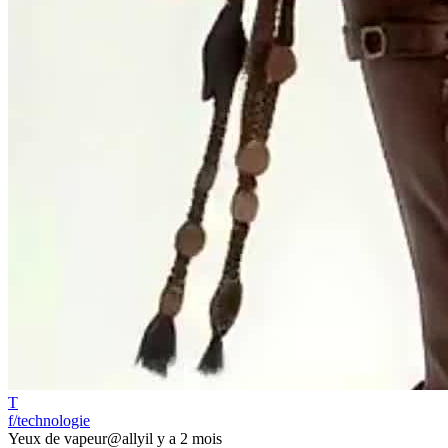
T
f/technologie
Yeux de vapeur
@ally
il y a 2 mois