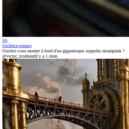
SS
f/science-espace
Oseriez-vous monter à bord d'un gigantesque zeppelin steampunk ?
@victor_ironhand
il y a 1 mois