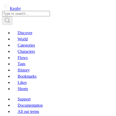
Keoby
Discover
World
Categories
Characters
Flows
Tags
History
Bookmarks
Likes
Shorts
Support
Documentation
All our terms