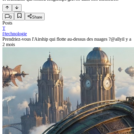
0
Share
Posts
T
f/technologie
Prendriez-vous l'Airship qui flotte au-dessus des nuages ?
@ally
il y a
2 mois