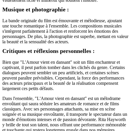
visuellement riche et immersif qui soutient l'histoire.
Musique et photographie :
La bande originale du film est émouvante et mélodieuse, ajoutant
une touche romantique à l'ensemble. Les compositions musicales
s'intègrent parfaitement à l'action et renforcent les émotions des
personnages. De plus, la photographie est superbe, mettant en valeur
la beauté et la sensualité des acteurs.
Critiques et réflexions personnelles :
Bien que "L'Amour vient en dansant" soit un film enchanteur et
captivant, il peut parfois tomber dans les clichés du genre. Certains
dialogues peuvent sembler un peu artificiels, et certaines scènes
peuvent paraître prévisibles. Cependant, la force des performances
des acteurs principaux et la beauté de la réalisation compensent
largement ces petits défauts.
Dans l'ensemble, "L'Amour vient en dansant" est un mélodrame
envoûtant qui saura séduire les amateurs de romance et de films
classiques. Avec ses personnages attachants, sa mise en scène
soignée et sa musique envoûtante, il transporte le spectateur dans un
monde d'émotions intenses et de passion dévorante. Rita Hayworth
y brille de tout son talent, nous offrant une performance mémorable
et touchante qui restera longtemps gravée dans nos mémoires.