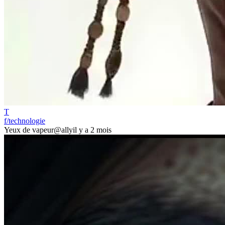
T
f/technologie
Yeux de vapeur
@ally
il y a 2 mois