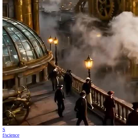
S
f/science