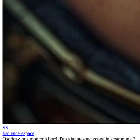
SS
f/science-espace
Oseriez-vous monter à bord d'un gigantesque zeppelin steampunk ?