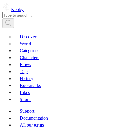
Keoby
Discover
World
Categories
Characters
Flows
Tags
History
Bookmarks
Likes
Shorts
Support
Documentation
All our terms