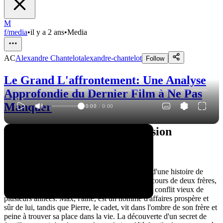
M
f/media
•
il y a 2 ans
•
Media
AC
Alexandre Chantelot
alexandre-chantelot
Follow
Le Grand L'affrontement: Une Analyse
Approfondie du Dernier Film à Ne Pas
Manquer
0:00
/
0:00
Un affrontement plein de tension
Une intrigue captivante
Le film "L'affrontement" nous plonge au cœur d'une histoire de
famille complexe et tumultueuse. On suit le parcours de deux frères,
Max et Pierre, qui se retrouvent confrontés à un conflit vieux de
plusieurs années. Max, l'aîné, est un homme d'affaires prospère et
sûr de lui, tandis que Pierre, le cadet, vit dans l'ombre de son frère et
peine à trouver sa place dans la vie. La découverte d'un secret de