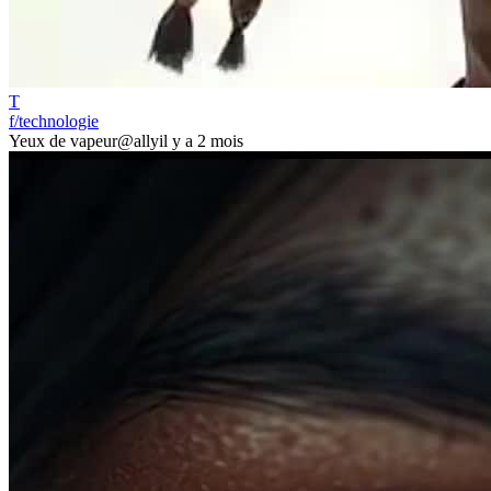
T
f/technologie
Yeux de vapeur
@ally
il y a 2 mois