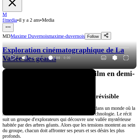
M
f/media
•
il y a 2 ans
•
Media
MD
Maxime Duvernois
maxime-duvernois
Follow
Exploration cinématographique de La
Vallée des géants
0:00
/
0:00
"La Vallée des géants" : Un film en demi-
teinte
L'Intrigue : Un récit simple mais prévisible
Le film "La Vallée des géants" nous transporte dans un monde où la
nature est reine, loin de l'urbanisation et de la technologie. Le récit
suit un groupe d'explorateurs qui découvre une vallée mystérieuse
habitée par des arbres géants. Alors que les tensions montent au sein
du groupe, chacun doit affronter ses peurs et ses désirs les plus
profonds.