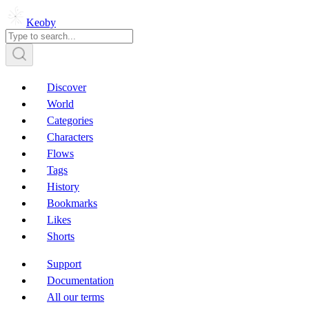
Keoby
Discover
World
Categories
Characters
Flows
Tags
History
Bookmarks
Likes
Shorts
Support
Documentation
All our terms