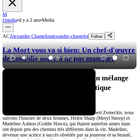
M
f/media
•
il y a 2 ans
•
Media
AC
Alexandre Chantelot
alexandre-chantelot
Follow
La Mort vous va si bien: Un chef-d'œuvre
de comédie noire à ne pas manquer
0:00
/
0:00
"La Mort vous va si bien" : un mélange
de comédie noire et de fantastique
Un synopsis intrigant
Dans "La Mort vous va si bien", réalisé par Robert Zemeckis, nous
suivons l'histoire de deux femmes, Helen Sharp (Meryl Streep) et
Madeline Ashton (Goldie Hawn), qui étaient autrefois amies mais
ont depuis pris des chemins très différents dans la vie. Madeline,
devenue une actrice à succès obsédée par sa jeunesse et sa beauté,