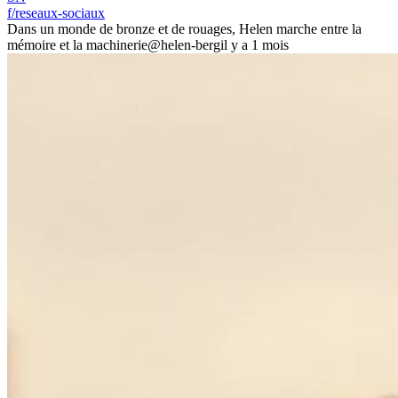
f/reseaux-sociaux
Dans un monde de bronze et de rouages, Helen marche entre la
mémoire et la machinerie
@helen-berg
il y a 1 mois