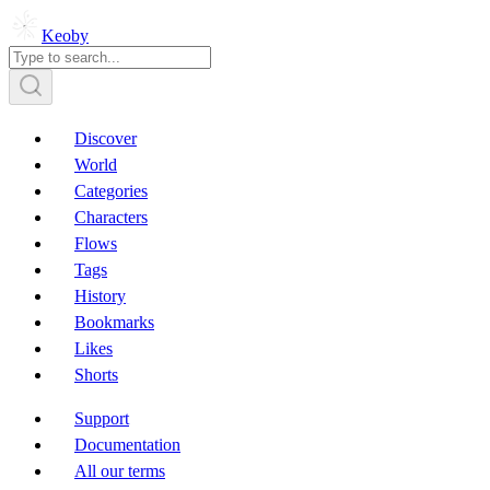
Keoby
Discover
World
Categories
Characters
Flows
Tags
History
Bookmarks
Likes
Shorts
Support
Documentation
All our terms