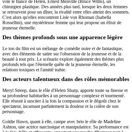
vole le fiancé de Helen, Ernest Menville (Bruce Willis), un
chirurgien plastique. Des années plus tard, lorsque les deux femmes
se retrouvent pour un dîner, la rivalité entre elles atteint des sommets.
C'est alors qu'elles rencontrent Lisle von Rhoman (Isabella
Rossellini), une mystérieuse femme qui leur propose un élixir de
jeunesse éternelle.
Des thèmes profonds sous une apparence légère
Le ton du film est un mélange de comédie noire et de fantastique,
avec des éléments de satire sur l'obsession de la jeunesse et de la
beauté à tout prix. Le scénario explore également des thèmes plus
profonds tels que l'éternelle quête de la jeunesse éternelle, les
relations toxiques et l'amitié trahie.
Des acteurs talentueux dans des rôles mémorables
Meryl Streep, dans le rôle d'Helen Sharp, apporte toute sa finesse et
sa profondeur habituelles à un personnage complexe et tourmenté.
Elle réussit à susciter à la fois la compassion et le dégoût chez le
spectateur, incarnant parfaitement la douleur et la colère de son
personnage.
Goldie Hawn, quant à elle, campe avec brio le rôle de Madeline
Ashton, une actrice narcissique et manipulatrice. Sa performance est