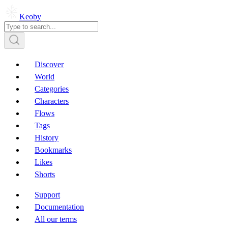
Keoby
Discover
World
Categories
Characters
Flows
Tags
History
Bookmarks
Likes
Shorts
Support
Documentation
All our terms