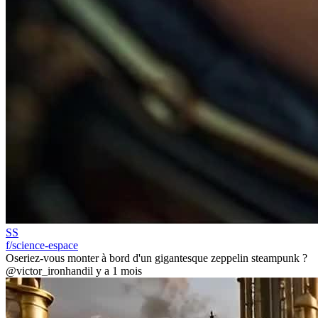
SS
f/science-espace
Oseriez-vous monter à bord d'un gigantesque zeppelin steampunk ?
@victor_ironhand
il y a 1 mois