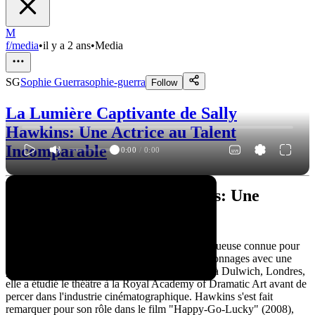
M
f/media
•
il y a 2 ans
•
Media
SG
Sophie Guerra
sophie-guerra
Follow
La Lumière Captivante de Sally
Hawkins: Une Actrice au Talent
Incomparable
0:00
/
0:00
La Lumière de Sally Hawkins: Une
Actrice Discrète qui Brille
Sally Hawkins est une actrice britannique talentueuse connue pour
sa capacité à incarner une large gamme de personnages avec une
profondeur émotionnelle. Née le 27 avril 1976 à Dulwich, Londres,
elle a étudié le théâtre à la Royal Academy of Dramatic Art avant de
percer dans l'industrie cinématographique. Hawkins s'est fait
remarquer pour son rôle dans le film "Happy-Go-Lucky" (2008),