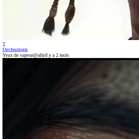
T
f/technologie
Yeux de vapeur
@ally
il y a 2 mois