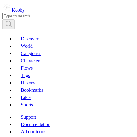
Keoby
Discover
World
Categories
Characters
Flows
Tags
History
Bookmarks
Likes
Shorts
Support
Documentation
All our terms