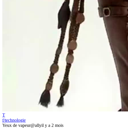
T
f/technologie
Yeux de vapeur
@ally
il y a 2 mois