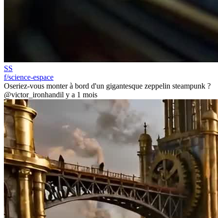
SS
f/science-espace
Oseriez-vous monter à bord d'un gigantesque zeppelin steampunk ?
@victor_ironhand
il y a 1 mois