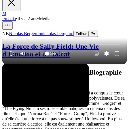
M
f/media
•
il y a 2 ans
•
Media
NB
Nicolas Bergeron
nicholas-bergeron
Follow
La Force de Sally Field: Une Vie
d'Émotion et de Talent
0:00
/
0:00
La Force de Sally Field: Une Biographie
de l'Actrice Hollywoodienne
Sally Field est une actrice américaine primée qui a conquis le cœur
du public avec ses performances émouvantes et polyvalentes. De sa
carrière précoce à la télévision dans des séries comme "Gidget" et
"The Flying Nun" à ses rôles emblématiques au cinéma dans des
films tels que "Norma Rae" et "Forrest Gump", Field a prouvé
qu'elle était une force à ne pas sous-estimer à Hollywood. En plus
de sa carrière d'actrice, elle est également une réalisatrice et