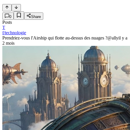
0
Share
Posts
T
f/technologie
Prendriez-vous l'Airship qui flotte au-dessus des nuages ?
@ally
il y a
2 mois