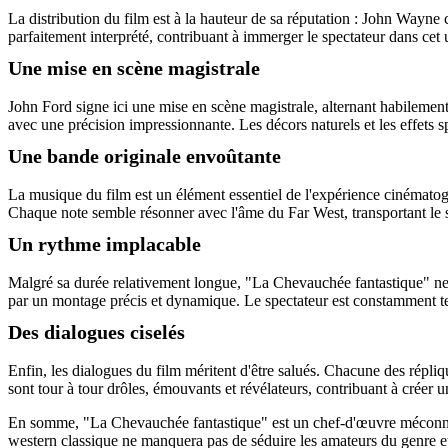
La distribution du film est à la hauteur de sa réputation : John Wayn
parfaitement interprété, contribuant à immerger le spectateur dans cet 
Une mise en scène magistrale
John Ford signe ici une mise en scène magistrale, alternant habilement
avec une précision impressionnante. Les décors naturels et les effets 
Une bande originale envoûtante
La musique du film est un élément essentiel de l'expérience cinémato
Chaque note semble résonner avec l'âme du Far West, transportant le 
Un rythme implacable
Malgré sa durée relativement longue, "La Chevauchée fantastique" ne 
par un montage précis et dynamique. Le spectateur est constamment ten
Des dialogues ciselés
Enfin, les dialogues du film méritent d'être salués. Chacune des répl
sont tour à tour drôles, émouvants et révélateurs, contribuant à créer
En somme, "La Chevauchée fantastique" est un chef-d'œuvre méconnu 
western classique ne manquera pas de séduire les amateurs du genre et