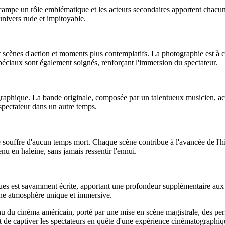
e campe un rôle emblématique et les acteurs secondaires apportent chacu
univers rude et impitoyable.
 scènes d'action et moments plus contemplatifs. La photographie est à c
spéciaux sont également soignés, renforçant l'immersion du spectateur.
graphique. La bande originale, composée par un talentueux musicien, ac
spectateur dans un autre temps.
souffre d'aucun temps mort. Chaque scène contribue à l'avancée de l'h
u en haleine, sans jamais ressentir l'ennui.
iques est savamment écrite, apportant une profondeur supplémentaire aux 
 une atmosphère unique et immersive.
du cinéma américain, porté par une mise en scène magistrale, des per
 de captiver les spectateurs en quête d'une expérience cinématographiq