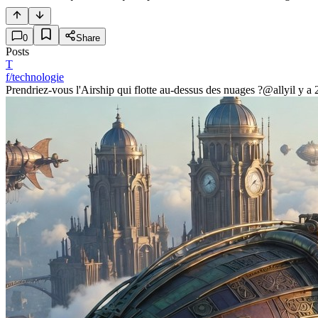
0
Share
Posts
T
f/technologie
Prendriez-vous l'Airship qui flotte au-dessus des nuages ?
@ally
il y a