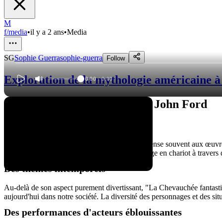
M
f/media
•
il y a 2 ans
•
Media
SG
Sophie Guerra
sophie-guerra
Follow
Exploration de la mythologie américaine à
0:00
/
0:00
Le chef-d'œuvre méconnu de John Ford
Une plongée dans l'Ouest sauvage
Lorsque l'on évoque le western classique, on pense souvent aux œuvre
plonge dans l'Ouest sauvage, à travers un voyage en chariot à travers
Des thèmes intemporels
Au-delà de son aspect purement divertissant, "La Chevauchée fantastiqu
aujourd'hui dans notre société. La diversité des personnages et des sit
Des performances d'acteurs éblouissantes