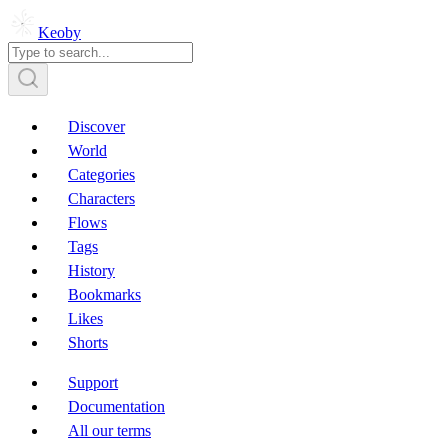
Keoby
Discover
World
Categories
Characters
Flows
Tags
History
Bookmarks
Likes
Shorts
Support
Documentation
All our terms