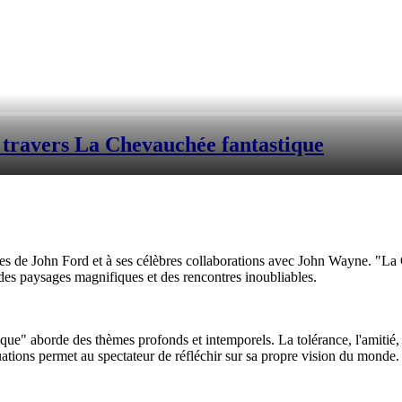
 travers La Chevauchée fantastique
s de John Ford et à ses célèbres collaborations avec John Wayne. "La C
 des paysages magnifiques et des rencontres inoubliables.
e" aborde des thèmes profonds et intemporels. La tolérance, l'amitié, l'
uations permet au spectateur de réfléchir sur sa propre vision du monde.