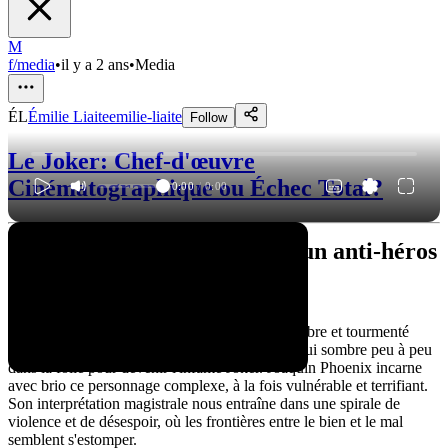
M
f/media
•
il y a 2 ans
•
Media
ÉL
Émilie Liaite
emilie-liaite
Follow
Le Joker: Chef-d'œuvre
Cinématographique ou Échec Total?
0:00
/
0:00
Joker : le portrait sombre d'un anti-héros
Un portrait captivant
Le film "Joker" nous plonge dans l'univers sombre et tourmenté
d'Arthur Fleck, un comédien de stand-up raté qui sombre peu à peu
dans la folie pour devenir l'infâme Joker. Joaquin Phoenix incarne
avec brio ce personnage complexe, à la fois vulnérable et terrifiant.
Son interprétation magistrale nous entraîne dans une spirale de
violence et de désespoir, où les frontières entre le bien et le mal
semblent s'estomper.