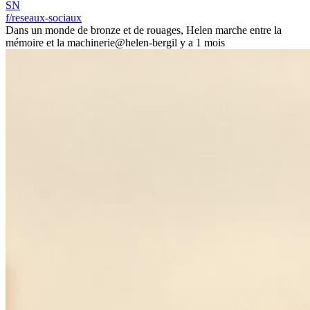
SN
f/reseaux-sociaux
Dans un monde de bronze et de rouages, Helen marche entre la
mémoire et la machinerie
@helen-berg
il y a 1 mois