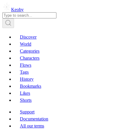
Keoby
Discover
World
Categories
Characters
Flows
Tags
History
Bookmarks
Likes
Shorts
Support
Documentation
All our terms