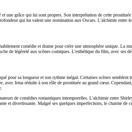
et une grâce qui lui sont propres. Son interprétation de cette prostitué
rofondeur qui lui valent une nomination aux Oscars. L'alchimie entre les
ant habilement comédie et drame pour créer une atmosphère unique. La
che de légèreté aux scènes comiques. L'esthétique du film, avec ses déc
tiqué pour sa longueur et son rythme inégal. Certaines scènes semblent t
pée, avec Irma réduite à son rôle de prostituée au grand cœur. Cependant
.
mateurs de comédies romantiques intemporelles. L'alchimie entre Shirle
te et divertissante. Malgré ses quelques imperfections, le charme de ce