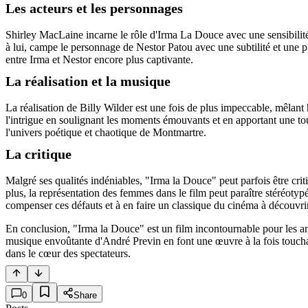
Les acteurs et les personnages
Shirley MacLaine incarne le rôle d'Irma La Douce avec une sensibilité 
à lui, campe le personnage de Nestor Patou avec une subtilité et une p
entre Irma et Nestor encore plus captivante.
La réalisation et la musique
La réalisation de Billy Wilder est une fois de plus impeccable, mêl
l'intrigue en soulignant les moments émouvants et en apportant une tou
l'univers poétique et chaotique de Montmartre.
La critique
Malgré ses qualités indéniables, "Irma la Douce" peut parfois être cri
plus, la représentation des femmes dans le film peut paraître stéréoty
compenser ces défauts et à en faire un classique du cinéma à découvrir
En conclusion, "Irma la Douce" est un film incontournable pour les a
musique envoûtante d'André Previn en font une œuvre à la fois touchan
dans le cœur des spectateurs.
0
Share