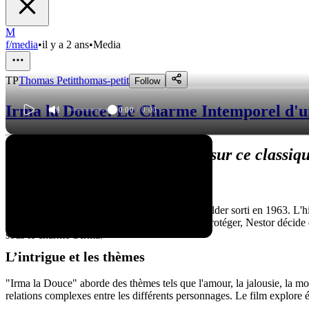
M
f/media
•
il y a 2 ans
•
Media
TP
Thomas Petit
thomas-petit
Follow
Irma la Douce: Le Charme Intemporel d'u
0:00
/
0:00
"Irma la Douce" : Un regard sur ce classiq
Synopsis
"Irma la Douce" est un film réalisé par Billy Wilder sorti en 1963. L'
Douce, une prostituée au grand cœur. Pour la protéger, Nestor décide 
sous le charme d'Irma.
L’intrigue et les thèmes
"Irma la Douce" aborde des thèmes tels que l'amour, la jalousie, la moral
relations complexes entre les différents personnages. Le film explore é