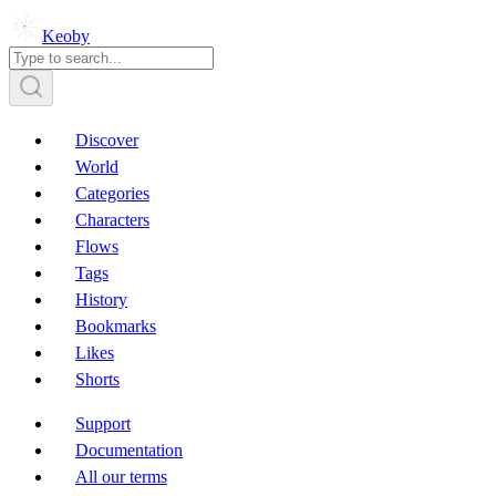
Keoby
Discover
World
Categories
Characters
Flows
Tags
History
Bookmarks
Likes
Shorts
Support
Documentation
All our terms