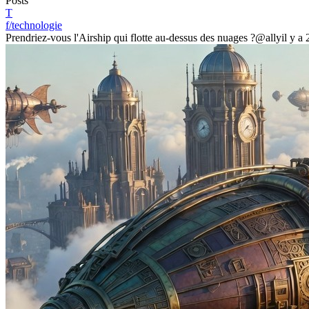
Posts
T
f/technologie
Prendriez-vous l'Airship qui flotte au-dessus des nuages ?
@ally
il y a