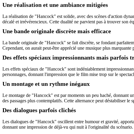
Une réalisation et une ambiance mitigées
La réalisation de "Hancock" est solide, avec des scènes d'action dynam
décalé et irrévérencieux. Cette dualité ne parvient pas à trouver son é
Une bande originale discrète mais efficace
La bande originale de "Hancock" se fait discrète, se fondant parfaitem
Cependant, on aurait peut-être apprécié une musique plus marquante 
Des effets spéciaux impressionnants mais parfois t
Les effets spéciaux de "Hancock" sont indéniablement impressionnants, o
personnages, donnant l'impression que le film mise trop sur le spectac
Un montage et un rythme inégaux
Le montage de "Hancock" est par moments un peu haché, donnant une i
des passages plus contemplatifs. Cette alternance peut déstabiliser le sp
Des dialogues parfois clichés
Les dialogues de "Hancock" oscillent entre humour et gravité, apportan
donnant une impression de déjà-vu qui nuit à l'originalité du scénario.