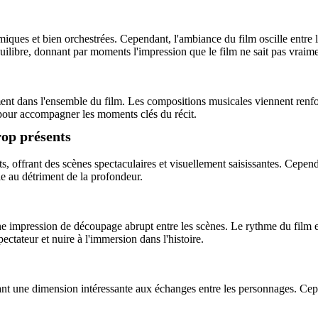
iques et bien orchestrées. Cependant, l'ambiance du film oscille entre l
quilibre, donnant par moments l'impression que le film ne sait pas vraime
ent dans l'ensemble du film. Les compositions musicales viennent renfor
pour accompagner les moments clés du récit.
rop présents
ffrant des scènes spectaculaires et visuellement saisissantes. Cependant
le au détriment de la profondeur.
mpression de découpage abrupt entre les scènes. Le rythme du film est
ectateur et nuire à l'immersion dans l'histoire.
t une dimension intéressante aux échanges entre les personnages. Cepend