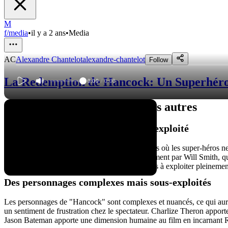
M
f/media
•
il y a 2 ans
•
Media
AC
Alexandre Chantelot
alexandre-chantelot
Follow
La Redemption de Hancock: Un Superhéro
0:00
/
0:00
Un super-héros pas comme les autres
Un scénario prometteur mais mal exploité
Le film "Hancock" nous plonge dans un univers où les super-héros ne 
héros alcoolique et désabusé, interprété brillamment par Will Smith, qu
malheureusement, le scénario ne parvient jamais à exploiter pleinement 
Des personnages complexes mais sous-exploités
Les personnages de "Hancock" sont complexes et nuancés, ce qui aurait 
un sentiment de frustration chez le spectateur. Charlize Theron appor
Jason Bateman apporte une dimension humaine au film en incarnant R