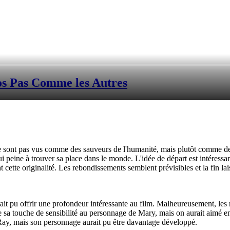
s Pas Comme les Autres
sont pas vus comme des sauveurs de l'humanité, mais plutôt comme des 
i peine à trouver sa place dans le monde. L'idée de départ est intéressa
cette originalité. Les rebondissements semblent prévisibles et la fin la
pu offrir une profondeur intéressante au film. Malheureusement, les rel
te sa touche de sensibilité au personnage de Mary, mais on aurait aimé 
ay, mais son personnage aurait pu être davantage développé.