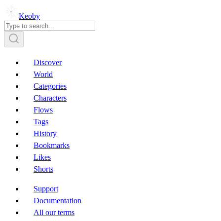
Keoby
Discover
World
Categories
Characters
Flows
Tags
History
Bookmarks
Likes
Shorts
Support
Documentation
All our terms