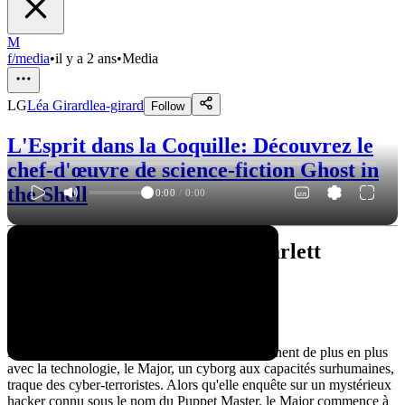
M
f/media
•
il y a 2 ans
•
Media
LG
Léa Girard
lea-girard
Follow
L'Esprit dans la Coquille: Découvrez le
chef-d'œuvre de science-fiction Ghost in
the Shell
0:00
/
0:00
"Ghost in the Shell" avec Scarlett
Johansson
Synopsis
Dans un monde futuriste où les humains fusionnent de plus en plus
avec la technologie, le Major, un cyborg aux capacités surhumaines,
traque des cyber-terroristes. Alors qu'elle enquête sur un mystérieux
hacker connu sous le nom du Puppet Master, le Major commence à