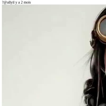
?
@ally
il y a 2 mois