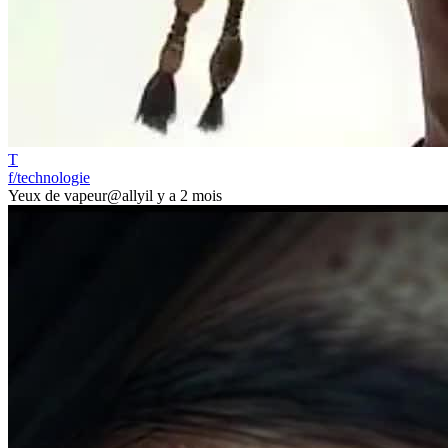
T
f/technologie
Yeux de vapeur
@ally
il y a 2 mois