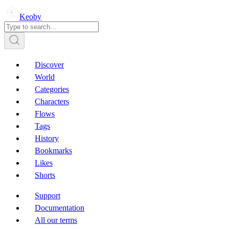
Keoby
Discover
World
Categories
Characters
Flows
Tags
History
Bookmarks
Likes
Shorts
Support
Documentation
All our terms