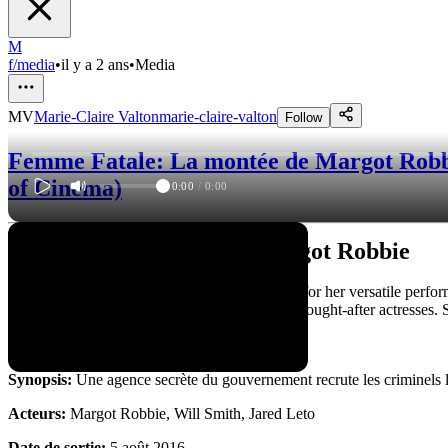
M
f/media
•
il y a 2 ans
•
Media
MV
Marie-Claire Valton
marie-claire-valton
Follow
Femme Fatale: La montée de Margot Robbi
of Cinema)
0:00
/
0:00
La Belle et Talentueuse Margot Robbie
Margot Robbie is an Australian actress known for her versatile perfo
has quickly become one of Hollywood's most sought-after actresses. Sh
Suicide Squad
Synopsis:
Une agence secrète du gouvernement recrute les criminels l
Acteurs:
Margot Robbie, Will Smith, Jared Leto
Date de sortie:
5 août 2016