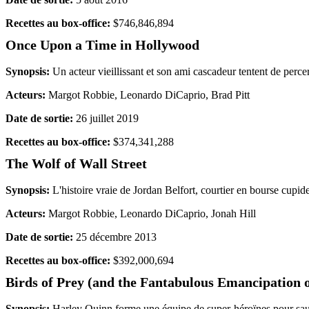
Recettes au box-office:
$746,846,894
Once Upon a Time in Hollywood
Synopsis:
Un acteur vieillissant et son ami cascadeur tentent de perc
Acteurs:
Margot Robbie, Leonardo DiCaprio, Brad Pitt
Date de sortie:
26 juillet 2019
Recettes au box-office:
$374,341,288
The Wolf of Wall Street
Synopsis:
L'histoire vraie de Jordan Belfort, courtier en bourse cupid
Acteurs:
Margot Robbie, Leonardo DiCaprio, Jonah Hill
Date de sortie:
25 décembre 2013
Recettes au box-office:
$392,000,694
Birds of Prey (and the Fantabulous Emancipation 
Synopsis:
Harley Quinn forme une équipe de super-héroïnes pour sauve