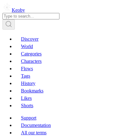
Keoby
Discover
World
Categories
Characters
Flows
Tags
History
Bookmarks
Likes
Shorts
Support
Documentation
All our terms