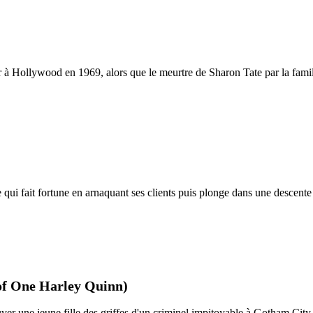
er à Hollywood en 1969, alors que le meurtre de Sharon Tate par la fami
e qui fait fortune en arnaquant ses clients puis plonge dans une descente
of One Harley Quinn)
r une jeune fille des griffes d'un criminel impitoyable à Gotham City.