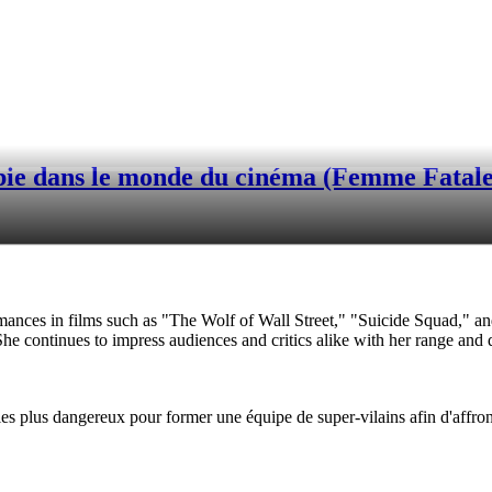
e dans le monde du cinéma (Femme Fatale:
rmances in films such as "The Wolf of Wall Street," "Suicide Squad," an
e continues to impress audiences and critics alike with her range and de
es plus dangereux pour former une équipe de super-vilains afin d'affro