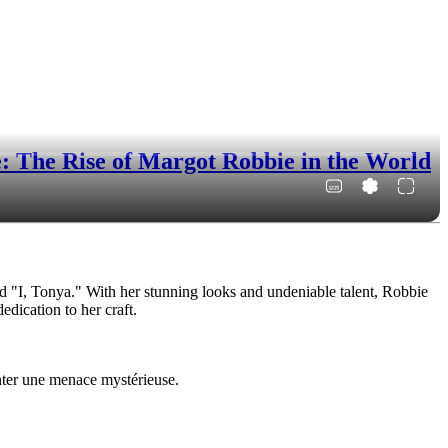
 The Rise of Margot Robbie in the World
d "I, Tonya." With her stunning looks and undeniable talent, Robbie
dication to her craft.
nter une menace mystérieuse.