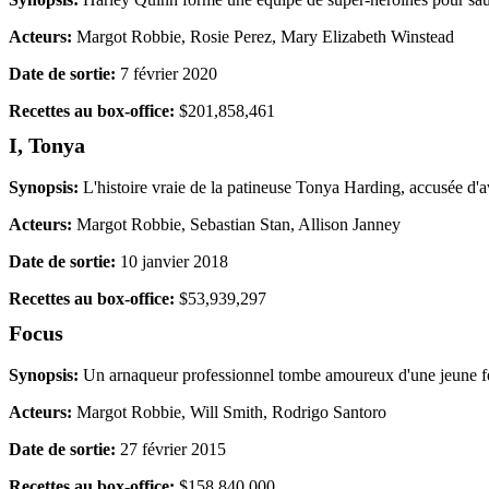
Acteurs:
Margot Robbie, Rosie Perez, Mary Elizabeth Winstead
Date de sortie:
7 février 2020
Recettes au box-office:
$201,858,461
I, Tonya
Synopsis:
L'histoire vraie de la patineuse Tonya Harding, accusée d'a
Acteurs:
Margot Robbie, Sebastian Stan, Allison Janney
Date de sortie:
10 janvier 2018
Recettes au box-office:
$53,939,297
Focus
Synopsis:
Un arnaqueur professionnel tombe amoureux d'une jeune femm
Acteurs:
Margot Robbie, Will Smith, Rodrigo Santoro
Date de sortie:
27 février 2015
Recettes au box-office:
$158,840,000