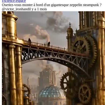
f/science-espace
Oseriez-vous monter à bord d'un gigantesque zeppelin steampunk ?
@victor_ironhand
il y a 1 mois