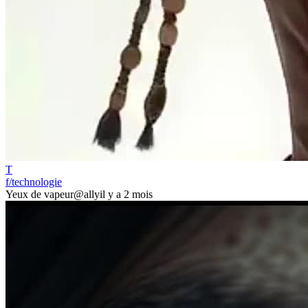
T
f/technologie
Yeux de vapeur
@ally
il y a 2 mois