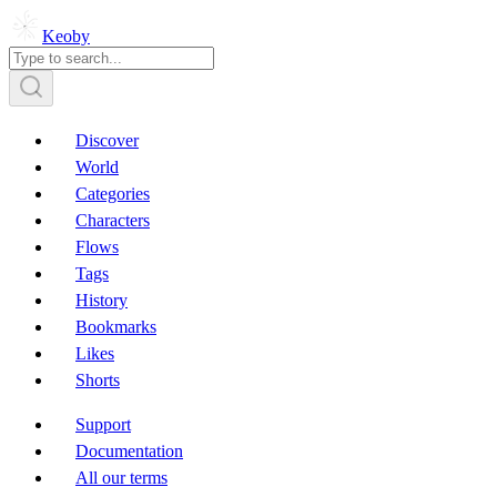
Keoby
Discover
World
Categories
Characters
Flows
Tags
History
Bookmarks
Likes
Shorts
Support
Documentation
All our terms