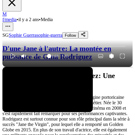
M
f/media
•
il y a 2 ans
•
Media
SG
Sophie Guerra
sophie-guerra
Follow
D'une Jane à l'autre: La montée en
puissance de Gina Rodriguez
0:00
/
0:00
La belle vie de Gina Rodriguez: Une
actrice inspirante
Gina Rodriguez est une actrice américaine d'origine portoricaine
connue pour son talent et sa passion pour son métier. Née le 30
juillet 1984 à Chicago, elle a fait ses débuts au cinéma en 2008 et
s'est rapidement fait remarquer pour ses performances captivantes.
Rodriguez est surtout connue pour son rôle principal dans la série à
succès "Jane the Virgin", pour lequel elle a remporté un Golden
Globe en 2015. En plus de son travail d'actrice, elle est également