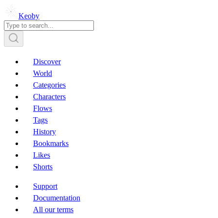
Keoby
Discover
World
Categories
Characters
Flows
Tags
History
Bookmarks
Likes
Shorts
Support
Documentation
All our terms