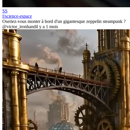
SS
f/science-espace
Oseriez-vous monter à bord d'un gigantesque zeppelin steampunk ?
@victor_ironhand
il y a 1 mois