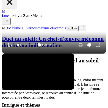
M
f/media
•
il y a 2 ans
•
Media
MD
Maxime Duvernois
maxime-duvernois
Follow
Duel au soleil: Un chef-d'œuvre méconnu
du cinéma hollywoodien
0:00
/
0:00
Barbara Stanwyck dans "Duel au soleil"
La synopsis
"Duel au soleil" est un film de 1946 réalisé par King Vidor mettant
en vedette Barbara Stanwyck dans le rôle principal. L'histoire se
déroule dans le Sud profond des États-Unis, où une jeune femme,
interprétée par Stanwyck, se retrouve au centre d'une lutte de
pouvoir entre deux familles rivales.
Intrigue et thèmes