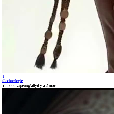
T
f/technologie
Yeux de vapeur
@ally
il y a 2 mois