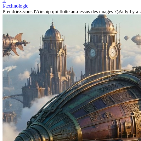
T
f/technologie
Prendriez-vous l'Airship qui flotte au-dessus des nuages ?
@ally
il y a