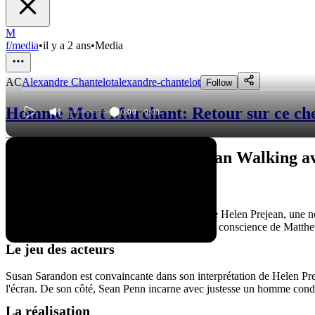
M
f/media
•
il y a 2 ans
•
Media
AC
Alexandre Chantelot
alexandre-chantelot
Follow
Homme Mort Marchant: Retour sur ce che
0:00
/
0:00
"Mise en lumière de Dead Man Walking a
Le synopsis
Dans ce film, Susan Sarandon incarne le rôle de Helen Prejean, une n
improbable alors que Helen tente de soulager la conscience de Matthew 
Le jeu des acteurs
Susan Sarandon est convaincante dans son interprétation de Helen Pr
l'écran. De son côté, Sean Penn incarne avec justesse un homme condamn
La réalisation