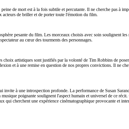
peine de mort est à la fois subtile et percutante. Il ne cherche pas à imp
acteurs de briller et de porter toute l'émotion du film.
hère pesante du film. Les morceaux choisis avec soin soulignent les mom
le spectateur au cœur des tourments des personnages.
es choix artistiques sont justifiés par la volonté de Tim Robbins de pose
flexion et à une remise en question de nos propres convictions. Il ne che
 invite à une introspection profonde. La performance de Susan Sarandon
musique poignante soulignent l'aspect humain et universel de ce récit. 
ceux qui cherchent une expérience cinématographique provocante et inte