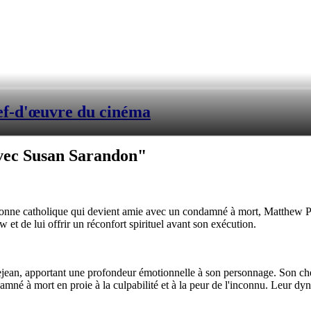
f-d'œuvre du cinéma
vec Susan Sarandon"
onne catholique qui devient amie avec un condamné à mort, Matthew Ponce
et de lui offrir un réconfort spirituel avant son exécution.
ejean, apportant une profondeur émotionnelle à son personnage. Son ch
é à mort en proie à la culpabilité et à la peur de l'inconnu. Leur dyna