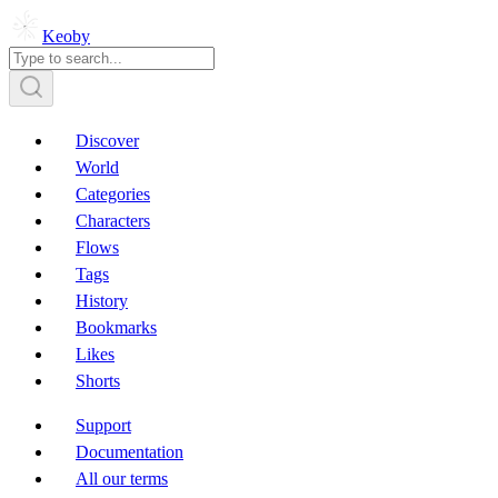
Keoby
Discover
World
Categories
Characters
Flows
Tags
History
Bookmarks
Likes
Shorts
Support
Documentation
All our terms