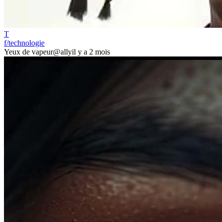
T
f/technologie
Yeux de vapeur
@ally
il y a 2 mois