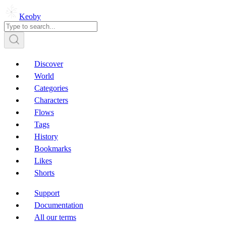
Keoby
Discover
World
Categories
Characters
Flows
Tags
History
Bookmarks
Likes
Shorts
Support
Documentation
All our terms