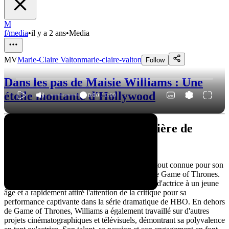
M
f/media
•
il y a 2 ans
•
Media
MV
Marie-Claire Valton
marie-claire-valton
Follow
Dans les pas de Maisie Williams : Une
étoile montante d'Hollywood
0:00
/
0:00
Une étoile montante: La carrière de
Maisie Williams
Maisie Williams est une actrice britannique, surtout connue pour son
rôle de Arya Stark dans la célèbre série télévisée Game of Thrones.
Née en 1997, Williams a commencé sa carrière d'actrice à un jeune
âge et a rapidement attiré l'attention de la critique pour sa
performance captivante dans la série dramatique de HBO. En dehors
de Game of Thrones, Williams a également travaillé sur d'autres
projets cinématographiques et télévisuels, démontrant sa polyvalence